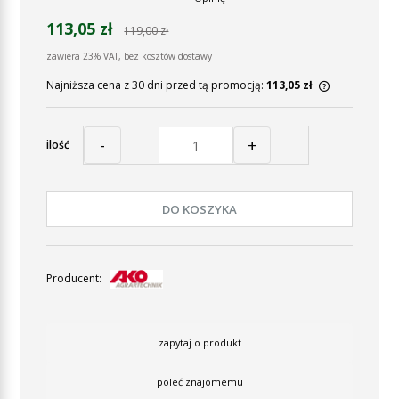
113,05 zł
119,00 zł
zawiera 23% VAT, bez kosztów dostawy
Najniższa cena z 30 dni przed tą promocją:
113,05 zł
Jeżeli prod
30 dni, wyś
momentu, ki
-
+
ilość
sprzedaży.
DO KOSZYKA
Producent:
zapytaj o produkt
poleć znajomemu