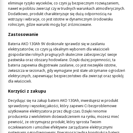
eliminuje ryzyko wycieków, co czyni ją bezpiecznym rozwiązaniem,
nawet w pobliżu zwierząt czy w trudnych warunkach atmosferycznych.
Dodatkowo, produkt charakteryzuje się dużą odpornością na
wstrząsy i wibracje, co jest istotne w dynamicznym środowisku
rolniczym, gdzie warunki mogą być zróżnicowane.
Zastosowanie
Bateria AKO 130Ah 9V doskonale sprawdzi się w zasilaniu
elektryzatorów, co czyni ją idealnym wyborem dla właścicieli
gospodarstw rolnych pragnących skutecznie zabezpieczyć swoje
pastwiska oraz obszary hodowlane. Dzięki dużej pojemności, ta
bateria zapewnia długotrwałe zasilanie, co jest niezwykle istotne,
zwłaszcza w sezonach, gdy wymagane jest stałe utrzymanie ogrodzeń
elektrycznych, zapewniając bezpieczeństwo dla zwierząt oraz spokój
dla właścicieli.
Korzyści z zakupu
Decydując się na zakup baterii AKO 130Ah, inwestujesz w produkt
sprawdzony i wysokiej jakości, który zapewni Ci bezproblemowe
użytkowanie elektryzatora przez długi czas. Dzięki renomie
producenta z wieloletnim doświadczeniem na rynku, możesz mieć
pewność, że otrzymujesz produkt, który sprosta Twoim
oczekiwaniom i umożliwi efektywne zarządzanie elektrycznymi
systemami ogrodzeniowymi. Energooszczędna konstrukcja baterii