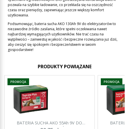
pozwala na szybkie ładowanie, co przekłada się na oszczędność
czasu oraz pieniędzy, zapewniając jeszcze większy komfort
użytkowania.
Podsumowując, bateria sucha AKO 130Ah 9V do elektryzatorów to
niezawodne źródło zasilania, które spełni oczekiwania nawet
najbardziej wymagających użytkowników. Nie trać czasu na
wątpliwości – zainwestuj w jakość i bezpieczne rozwiązania już dziś,
aby cieszyć się spokojem i bezpieczeństwem w swoim
gospodarstwie!
PRODUKTY POWIĄZANE
PROMOCJA
PROMOCJA
BATERIA SUCHA AKO 55Ah 9V DO
BATERIA 
ELEKTRYZATORÓW
E