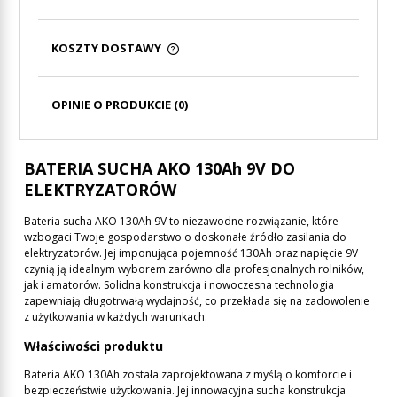
KOSZTY DOSTAWY
CENA NIE ZAWIERA EWENTUALNYCH KOSZTÓW
PŁATNOŚCI
OPINIE O PRODUKCIE (0)
BATERIA SUCHA AKO 130Ah 9V DO
ELEKTRYZATORÓW
Bateria sucha AKO 130Ah 9V to niezawodne rozwiązanie, które
wzbogaci Twoje gospodarstwo o doskonałe źródło zasilania do
elektryzatorów. Jej imponująca pojemność 130Ah oraz napięcie 9V
czynią ją idealnym wyborem zarówno dla profesjonalnych rolników,
jak i amatorów. Solidna konstrukcja i nowoczesna technologia
zapewniają długotrwałą wydajność, co przekłada się na zadowolenie
z użytkowania w każdych warunkach.
Właściwości produktu
Bateria AKO 130Ah została zaprojektowana z myślą o komforcie i
bezpieczeństwie użytkowania. Jej innowacyjna sucha konstrukcja