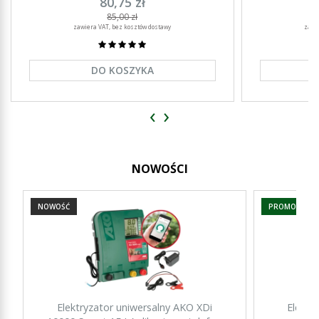
80,75 zł
85,00 zł
zawiera VAT, bez kosztów dostawy
zawi
DO KOSZYKA
‹
›
NOWOŚCI
NOWOŚĆ
PROMOCJA
Elektryzator uniwersalny AKO XDi
Elektr