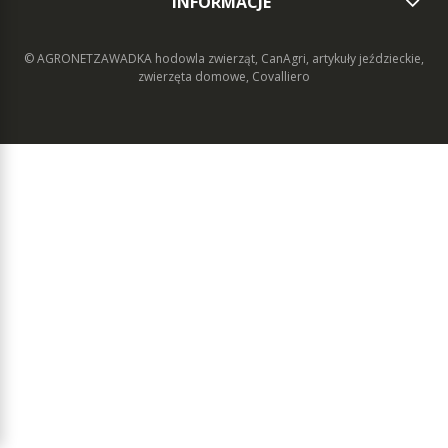
INFORMACJE
© AGRONETZAWADKA
hodowla zwierząt, CanAgri, artykuły jeździeckie,
zwierzęta domowe, Covalliero