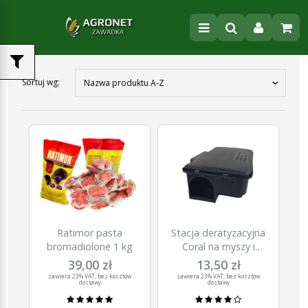
Sortuj wg:
Nazwa produktu A-Z
Ratimor pasta
Stacja deratyzacyjna
bromadiolone 1 kg
Coral na myszy i
szczury, 23 x 12,5 x
39,00 zł
13,50 zł
7,5 cm
zawiera 23% VAT, bez kosztów
zawiera 23% VAT, bez kosztów
dostawy
dostawy