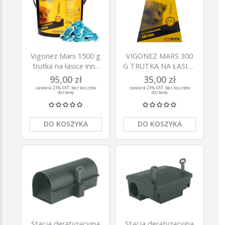
Vigonez Mars 1500 g
VIGONEZ MARS 300
trutka na łasice inne
G TRUTKA NA ŁASICE
gryzonie
KUNY GRYZONIE
95,00 zł
35,00 zł
zawiera 23% VAT, bez kosztów
zawiera 23% VAT, bez kosztów
dostawy
dostawy
DO KOSZYKA
DO KOSZYKA
Stacja deratyzacyjna
Stacja deratyzacyjna