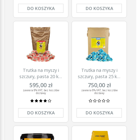
DO KOSZYKA
DO KOSZYKA
Trutka na myszy i
Trutka na myszy i
szczury, pasta 20 kg,
szczury, pasta 25 kg,
Ratimor,
Ratimor, brodifakum
595,00 zł
750,00 zł
bromadiolon
zawiera 8% VAT, bez kosztów
zawiera 8% VAT, bez kosztów
dostawy
dostawy
DO KOSZYKA
DO KOSZYKA