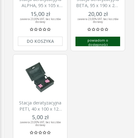
ALPHA, 95 x 105 x
BETA, 95 x 190 x 230
240 mm, myszy i
mm, myszy i szczury
15,00 zł
20,00 zł
szczury
zawiera 23,00% VAT, bez kosztów
zawiera 23,00% VAT, bez kosztów
dostawy
dostawy
powiadom o
DO KOSZYKA
dostępności
Stacja deratyzacyjna
PETI, 40 x 100 x 125
mm, myszy
5,00 zł
zawiera 23,00% VAT, bez kosztów
dostawy