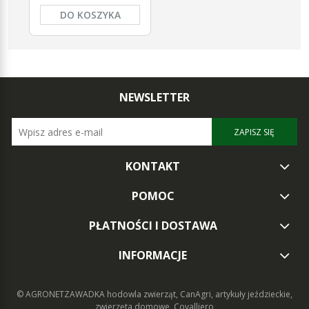
DO KOSZYKA
NEWSLETTER
ZAPISZ SIĘ
KONTAKT
POMOC
PŁATNOŚCI I DOSTAWA
INFORMACJE
© AGRONETZAWADKA
hodowla zwierząt, CanAgri, artykuły jeździeckie,
zwierzęta domowe, Covalliero