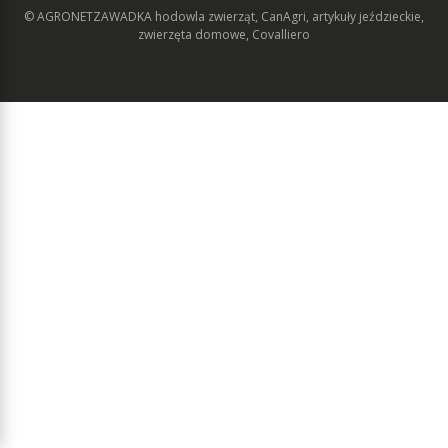
© AGRONETZAWADKA
hodowla zwierząt, CanAgri, artykuły jeździeckie,
zwierzęta domowe, Covalliero