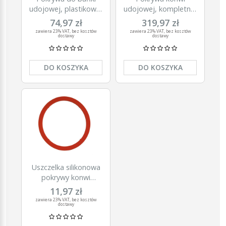
udojowej, plastikowa,
udojowej, kompletna,
z 2 otworami, 16-20
Reci Prof.
74,97 zł
319,97 zł
mm, Kerbl
zawiera 23% VAT, bez kosztów
zawiera 23% VAT, bez kosztów
dostawy
dostawy
DO KOSZYKA
DO KOSZYKA
Uszczelka silikonowa
pokrywy konwi
aluminiowej
11,97 zł
zawiera 23% VAT, bez kosztów
dostawy