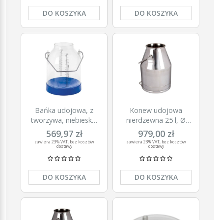
DO KOSZYKA
DO KOSZYKA
Bańka udojowa, z
Konew udojowa
tworzywa, niebieska,
nierdzewna 25 l, Ø
30 l, uchwyt 143 mm,
180 mm
569,97 zł
979,00 zł
Kerbl
zawiera 23% VAT, bez kosztów
zawiera 23% VAT, bez kosztów
dostawy
dostawy
DO KOSZYKA
DO KOSZYKA