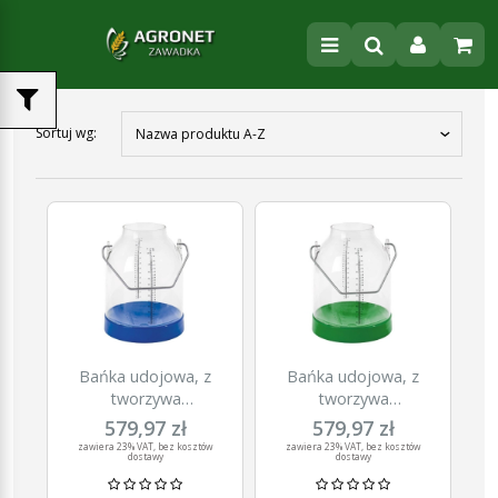
Sortuj wg:
Nazwa produktu A-Z
Bańka udojowa, z
Bańka udojowa, z
tworzywa
tworzywa
sztucznego,
sztucznego, zielona,
579,97 zł
579,97 zł
niebieska, 30 l,
30 l, uchwyt 117 mm,
zawiera 23% VAT, bez kosztów
zawiera 23% VAT, bez kosztów
dostawy
dostawy
uchwyt 117 mm,
Kerbl
Kerbl