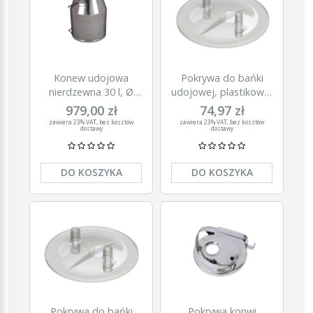
Konew udojowa
Pokrywa do bańki
nierdzewna 30 l, Ø
udojowej, plastikowa,
180 mm
z 2 otworami, 13-17
979,00 zł
74,97 zł
mm, Kerbl
zawiera 23% VAT, bez kosztów
zawiera 23% VAT, bez kosztów
dostawy
dostawy
DO KOSZYKA
DO KOSZYKA
Pokrywa do bańki
Pokrywa konwi