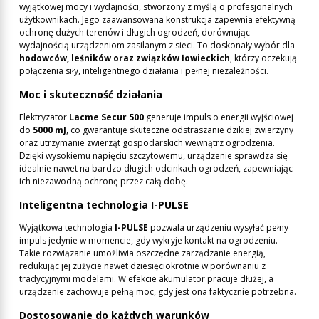
wyjątkowej mocy i wydajności, stworzony z myślą o profesjonalnych
użytkownikach. Jego zaawansowana konstrukcja zapewnia efektywną
ochronę dużych terenów i długich ogrodzeń, dorównując
wydajnością urządzeniom zasilanym z sieci. To doskonały wybór dla
hodowców, leśników oraz związków łowieckich
, którzy oczekują
połączenia siły, inteligentnego działania i pełnej niezależności.
Moc i skuteczność działania
Elektryzator
Lacme Secur 500
generuje impuls o energii wyjściowej
do
5000 mJ
, co gwarantuje skuteczne odstraszanie dzikiej zwierzyny
oraz utrzymanie zwierząt gospodarskich wewnątrz ogrodzenia.
Dzięki wysokiemu napięciu szczytowemu, urządzenie sprawdza się
idealnie nawet na bardzo długich odcinkach ogrodzeń, zapewniając
ich niezawodną ochronę przez całą dobę.
Inteligentna technologia I-PULSE
Wyjątkowa technologia
I-PULSE
pozwala urządzeniu wysyłać pełny
impuls jedynie w momencie, gdy wykryje kontakt na ogrodzeniu.
Takie rozwiązanie umożliwia oszczędne zarządzanie energią,
redukując jej zużycie nawet dziesięciokrotnie w porównaniu z
tradycyjnymi modelami. W efekcie akumulator pracuje dłużej, a
urządzenie zachowuje pełną moc, gdy jest ona faktycznie potrzebna.
Dostosowanie do każdych warunków