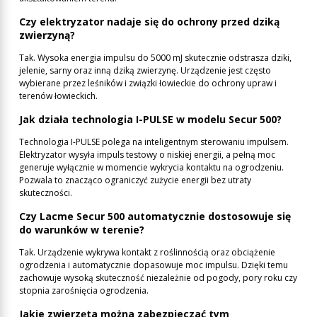
Czy elektryzator nadaje się do ochrony przed dziką
zwierzyną?
Tak. Wysoka energia impulsu do 5000 mJ skutecznie odstrasza dziki,
jelenie, sarny oraz inną dziką zwierzynę. Urządzenie jest często
wybierane przez leśników i związki łowieckie do ochrony upraw i
terenów łowieckich.
Jak działa technologia I-PULSE w modelu Secur 500?
Technologia I-PULSE polega na inteligentnym sterowaniu impulsem.
Elektryzator wysyła impuls testowy o niskiej energii, a pełną moc
generuje wyłącznie w momencie wykrycia kontaktu na ogrodzeniu.
Pozwala to znacząco ograniczyć zużycie energii bez utraty
skuteczności.
Czy Lacme Secur 500 automatycznie dostosowuje się
do warunków w terenie?
Tak. Urządzenie wykrywa kontakt z roślinnością oraz obciążenie
ogrodzenia i automatycznie dopasowuje moc impulsu. Dzięki temu
zachowuje wysoką skuteczność niezależnie od pogody, pory roku czy
stopnia zarośnięcia ogrodzenia.
Jakie zwierzęta można zabezpieczać tym