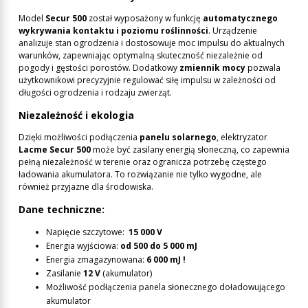
Model
Secur 500
został wyposażony w funkcję
automatycznego
wykrywania kontaktu i poziomu roślinności
. Urządzenie
analizuje stan ogrodzenia i dostosowuje moc impulsu do aktualnych
warunków, zapewniając optymalną skuteczność niezależnie od
pogody i gęstości porostów. Dodatkowy
zmiennik mocy
pozwala
użytkownikowi precyzyjnie regulować siłę impulsu w zależności od
długości ogrodzenia i rodzaju zwierząt.
Niezależność i ekologia
Dzięki możliwości podłączenia
panelu solarnego
, elektryzator
Lacme Secur 500
może być zasilany energią słoneczną, co zapewnia
pełną niezależność w terenie oraz ogranicza potrzebę częstego
ładowania akumulatora. To rozwiązanie nie tylko wygodne, ale
również przyjazne dla środowiska.
Dane techniczne:
Napięcie szczytowe:
15 000 V
Energia wyjściowa:
od 500 do 5 000 mJ
Energia zmagazynowana:
6 000 mJ !
Zasilanie
12 V
(akumulator)
Możliwość podłączenia panela słonecznego doładowującego
akumulator