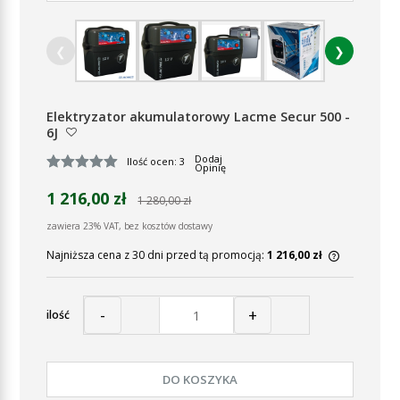
❮
❯
Elektryzator akumulatorowy Lacme Secur 500 -
6J
Dodaj
Ilość ocen: 3
Opinię
1 216,00 zł
1 280,00 zł
zawiera 23% VAT, bez kosztów dostawy
Najniższa cena z 30 dni przed tą promocją:
1 216,00 zł
Jeżeli pr
30 dni, w
momentu, 
-
+
ilość
sprzedaż
DO KOSZYKA