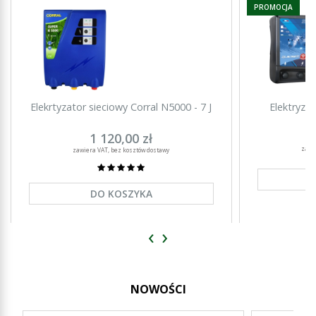
PROMOCJA
Elekrtyzator sieciowy Corral N5000 - 7 J
Elektryza
1 120,00 zł
zawi
zawiera VAT, bez kosztów dostawy
DO KOSZYKA
‹
›
NOWOŚCI