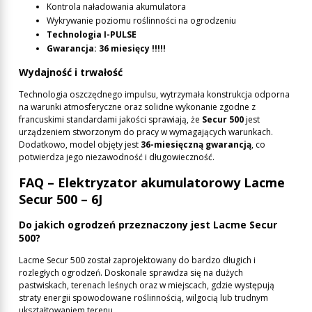
Kontrola naładowania akumulatora
Wykrywanie poziomu roślinności na ogrodzeniu
Technologia I-PULSE
Gwarancja: 36 miesięcy !!!!!
Wydajność i trwałość
Technologia oszczędnego impulsu, wytrzymała konstrukcja odporna
na warunki atmosferyczne oraz solidne wykonanie zgodne z
francuskimi standardami jakości sprawiają, że
Secur 500
jest
urządzeniem stworzonym do pracy w wymagających warunkach.
Dodatkowo, model objęty jest
36-miesięczną gwarancją
, co
potwierdza jego niezawodność i długowieczność.
FAQ – Elektryzator akumulatorowy Lacme
Secur 500 – 6J
Do jakich ogrodzeń przeznaczony jest Lacme Secur
500?
Lacme Secur 500 został zaprojektowany do bardzo długich i
rozległych ogrodzeń. Doskonale sprawdza się na dużych
pastwiskach, terenach leśnych oraz w miejscach, gdzie występują
straty energii spowodowane roślinnością, wilgocią lub trudnym
ukształtowaniem terenu.