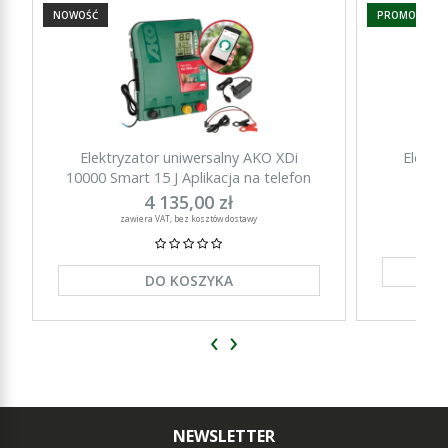
NOWOŚĆ
PROMOCJA
Elektryzator uniwersalny AKO XDi
Elektr
10000 Smart 15 J Aplikacja na telefon
15000 Sm
4 135,00 zł
zawiera VAT, bez kosztów dostawy
DO KOSZYKA
‹
›
NEWSLETTER