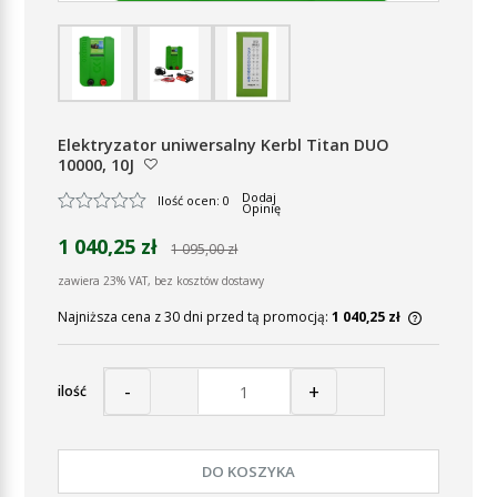
Elektryzator uniwersalny Kerbl Titan DUO
10000, 10J
Dodaj
Ilość ocen: 0
Opinię
1 040,25 zł
1 095,00 zł
zawiera 23% VAT, bez kosztów dostawy
Najniższa cena z 30 dni przed tą promocją:
1 040,25 zł
Jeżeli pr
30 dni, w
momentu, 
-
+
ilość
sprzedaż
DO KOSZYKA