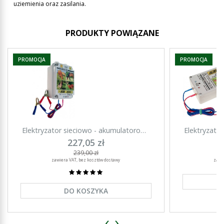
uziemienia oraz zasilania.
PRODUKTY POWIĄZANE
PROMOCJA
PROMOCJA
Elektryzator sieciowo - akumulatorowy
Elektryzato
AGRI 1000- 0,8 J
AG
227,05 zł
239,00 zł
zawiera VAT, bez kosztów dostawy
zawi
DO KOSZYKA
‹
›