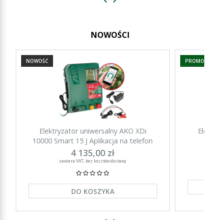
NOWOŚCI
NOWOŚĆ
PROMOCJA
Elektryzator uniwersalny AKO XDi
Elektr
10000 Smart 15 J Aplikacja na telefon
15000 Sm
4 135,00 zł
zawiera VAT, bez kosztów dostawy
DO KOSZYKA