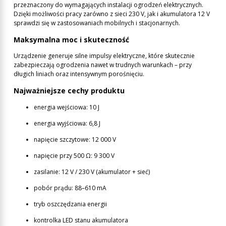
przeznaczony do wymagających instalacji ogrodzeń elektrycznych.
Dzięki możliwości pracy zarówno z sieci 230 V, jak i akumulatora 12 V
sprawdzi się w zastosowaniach mobilnych i stacjonarnych.
Maksymalna moc i skuteczność
Urządzenie generuje silne impulsy elektryczne, które skutecznie
zabezpieczają ogrodzenia nawet w trudnych warunkach – przy
długich liniach oraz intensywnym porośnięciu.
Najważniejsze cechy produktu
energia wejściowa: 10 J
energia wyjściowa: 6,8 J
napięcie szczytowe: 12 000 V
napięcie przy 500 Ω: 9 300 V
zasilanie: 12 V / 230 V (akumulator + sieć)
pobór prądu: 88–610 mA
tryb oszczędzania energii
kontrolka LED stanu akumulatora