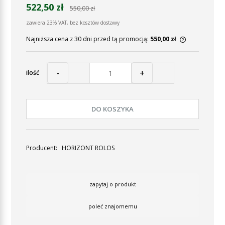
522,50 zł
550,00 zł
zawiera 23% VAT, bez kosztów dostawy
Najniższa cena z 30 dni przed tą promocją:
550,00 zł
Jeżeli prod
30 dni, wyś
momentu, ki
-
+
ilość
sprzedaży.
DO KOSZYKA
Producent:
HORIZONT ROLOS
zapytaj o produkt
poleć znajomemu