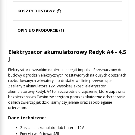
KOSZTY DOSTAWY
CENA NIE ZAWIERA EWENTUALNYCH KOSZTÓW
PŁATNOŚCI
OPINIE O PRODUKCIE (1)
Elektryzator akumulatorowy Redyk A4 - 4,5
J
Elektryzator o wysokim napięciu i energii impulsu. Przeznaczony do
budowy ogrodzeń elektrycznych rozstawionych na dużych obszarach
rozbudowanych w kwatery lub dodatkowe linie przewodzące.
Zasilany z akumulatora 12V. Wysokiej jakości elektryzator
akumulatorowy Redyk A4 to niezawodne urządzenie, które zapewnia
bezpieczeństwo Twoim zwierzętom poprzez skuteczne odstraszanie
dzikich zwierząt jak dziki, sarny czy jelenie oraz zapobieganie
ucieczkom.
Dane techniczne:
Zasilanie: akumulator lub bateria 12V
Energia wejściowa: 4.5J