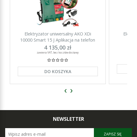
Elektryzator uniwersalny AKO XDi
Elektr
10000 Smart 15 J Aplikacja na telefon
15000 Sm
4 135,00 zł
zawiera VAT, bez kosztów dostawy
DO KOSZYKA
‹
›
NEWSLETTER
ZAPISZ SIĘ