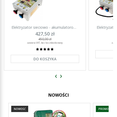
Elektryzator sieciowo - akumulatorowy
Elektryzator
AGRI 2500 - 3,1 J
427,50 zł
450,00 zł
zawiera VAT, bez kosztów dostawy
zawi
DO KOSZYKA
‹
›
NOWOŚCI
NOWOŚĆ
PROMOCJA