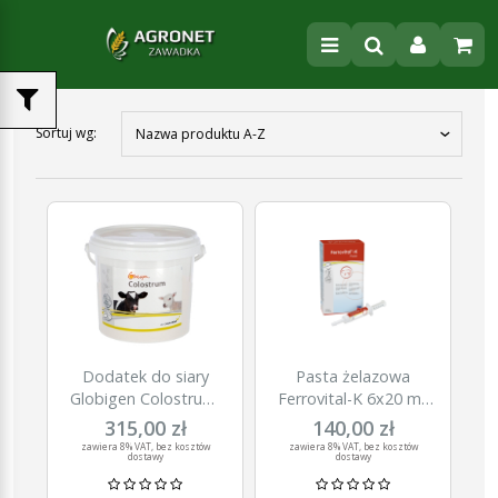
Sortuj wg:
Nazwa produktu A-Z
Dodatek do siary
Pasta żelazowa
Globigen Colostrum,
Ferrovital-K 6x20 ml,
1 kg, EW Nutrition
Agrochemica
315,00 zł
140,00 zł
zawiera 8% VAT, bez kosztów
zawiera 8% VAT, bez kosztów
dostawy
dostawy