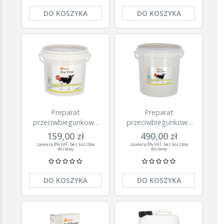
DO KOSZYKA
DO KOSZYKA
Preparat
Preparat
przeciwbiegunkowy
przeciwbiegunkowy
dla cieląt Globigen
dla cieląt Globigen
159,00 zł
490,00 zł
Dia Stop, 2 kg, EW
Dia Stop, 7,5 kg, EW
zawiera 8% VAT, bez kosztów
zawiera 8% VAT, bez kosztów
dostawy
dostawy
Nutrition
Nutrition
DO KOSZYKA
DO KOSZYKA