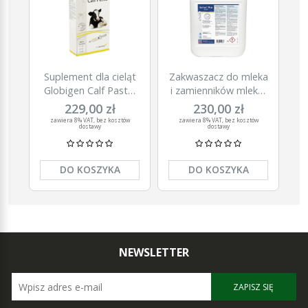
Suplement dla cieląt
Zakwaszacz do mleka
Globigen Calf Paste,
i zamienników mleka,
6 x 30 ml, EW
Surlac® Plus, 5000
229,00 zł
230,00 zł
Nutrition
ml, Agrochemica
zawiera 8% VAT, bez kosztów
zawiera 8% VAT, bez kosztów
dostawy
dostawy
DO KOSZYKA
DO KOSZYKA
NEWSLETTER
ZAPISZ SIĘ