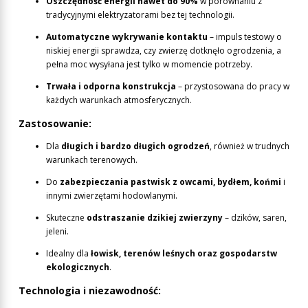
Oszczędność energii nawet do 90%
w porównaniu z
tradycyjnymi elektryzatorami bez tej technologii.
Automatyczne wykrywanie kontaktu
– impuls testowy o
niskiej energii sprawdza, czy zwierzę dotknęło ogrodzenia, a
pełna moc wysyłana jest tylko w momencie potrzeby.
Trwała i odporna konstrukcja
– przystosowana do pracy w
każdych warunkach atmosferycznych.
Zastosowanie:
Dla
długich i bardzo długich ogrodzeń
, również w trudnych
warunkach terenowych.
Do
zabezpieczania pastwisk z owcami, bydłem, końmi
i
innymi zwierzętami hodowlanymi.
Skuteczne
odstraszanie dzikiej zwierzyny
– dzików, saren,
jeleni.
Idealny dla
łowisk, terenów leśnych oraz gospodarstw
ekologicznych
.
Technologia i niezawodność: