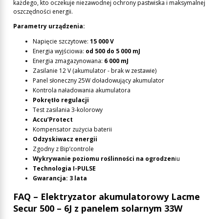
każdego, kto oczekuje niezawodnej ochrony pastwiska i maksymalnej
oszczędności energii.
Parametry urządzenia:
Napięcie szczytowe:
15 000 V
Energia wyjściowa:
od 500 do 5 000 mJ
Energia zmagazynowana:
6 000 mJ
Zasilanie 12 V (akumulator - brak w zestawie)
Panel słoneczny 25W doładowujący akumulator
Kontrola naładowania akumulatora
Pokrętło regulacji
Test zasilania 3-kolorowy
Accu’Protect
Kompensator zużycia baterii
Odzyskiwacz energii
Zgodny z Bip’controle
Wykrywanie poziomu roślinności na ogrodzen
iu
Technologia I-PULSE
Gwarancja: 3 lata
FAQ – Elektryzator akumulatorowy Lacme
Secur 500 – 6J z panelem solarnym 33W