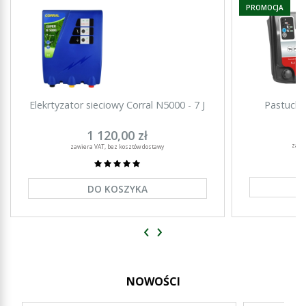
PROMOCJA
Elekrtyzator sieciowy Corral N5000 - 7 J
Pastuch 
1 120,00 zł
zawi
zawiera VAT, bez kosztów dostawy
DO KOSZYKA
‹
›
NOWOŚCI