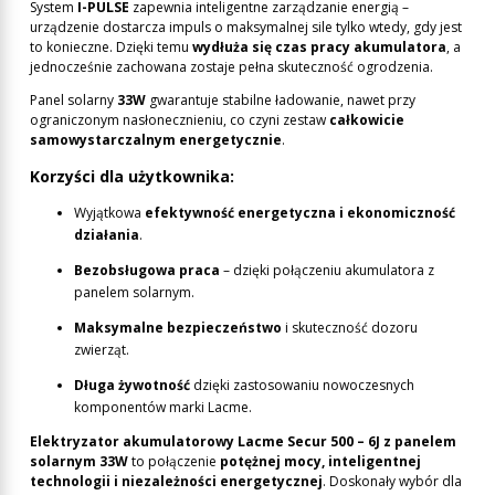
System
I-PULSE
zapewnia inteligentne zarządzanie energią –
urządzenie dostarcza impuls o maksymalnej sile tylko wtedy, gdy jest
to konieczne. Dzięki temu
wydłuża się czas pracy akumulatora
, a
jednocześnie zachowana zostaje pełna skuteczność ogrodzenia.
Panel solarny
33W
gwarantuje stabilne ładowanie, nawet przy
ograniczonym nasłonecznieniu, co czyni zestaw
całkowicie
samowystarczalnym energetycznie
.
Korzyści dla użytkownika:
Wyjątkowa
efektywność energetyczna i ekonomiczność
działania
.
Bezobsługowa praca
– dzięki połączeniu akumulatora z
panelem solarnym.
Maksymalne bezpieczeństwo
i skuteczność dozoru
zwierząt.
Długa żywotność
dzięki zastosowaniu nowoczesnych
komponentów marki Lacme.
Elektryzator akumulatorowy Lacme Secur 500 – 6J z panelem
solarnym 33W
to połączenie
potężnej mocy, inteligentnej
technologii i niezależności energetycznej
. Doskonały wybór dla