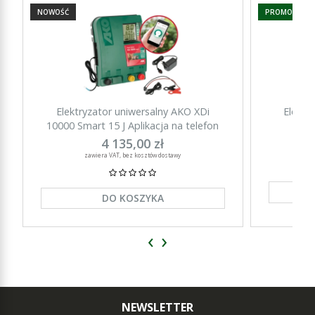
NOWOŚĆ
PROMOCJA
Elektryzator uniwersalny AKO XDi
Elektr
10000 Smart 15 J Aplikacja na telefon
15000 Sm
4 135,00 zł
zawiera VAT, bez kosztów dostawy
DO KOSZYKA
‹
›
NEWSLETTER