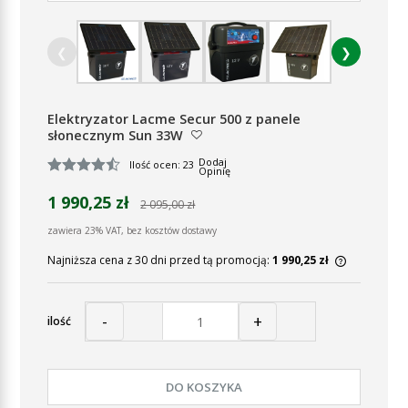
❮
❯
Elektryzator Lacme Secur 500 z panele
słonecznym Sun 33W
Dodaj
Ilość ocen: 23
Opinię
1 990,25 zł
2 095,00 zł
zawiera 23% VAT, bez kosztów dostawy
Najniższa cena z 30 dni przed tą promocją:
1 990,25 zł
Jeżeli pr
30 dni, w
momentu, 
-
+
ilość
sprzedaż
DO KOSZYKA