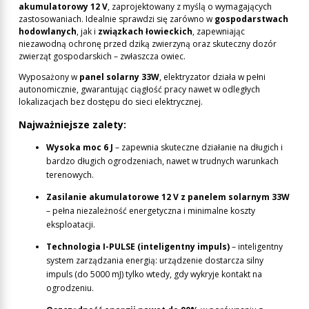
akumulatorowy 12 V
, zaprojektowany z myślą o wymagających
zastosowaniach. Idealnie sprawdzi się zarówno w
gospodarstwach
hodowlanych
, jak i
związkach łowieckich
, zapewniając
niezawodną ochronę przed dziką zwierzyną oraz skuteczny dozór
zwierząt gospodarskich – zwłaszcza owiec.
Wyposażony w
panel solarny 33W
, elektryzator działa w pełni
autonomicznie, gwarantując ciągłość pracy nawet w odległych
lokalizacjach bez dostępu do sieci elektrycznej.
Najważniejsze zalety:
Wysoka moc 6 J
– zapewnia skuteczne działanie na długich i
bardzo długich ogrodzeniach, nawet w trudnych warunkach
terenowych.
Zasilanie akumulatorowe 12 V z panelem solarnym 33W
– pełna niezależność energetyczna i minimalne koszty
eksploatacji.
Technologia I-PULSE (inteligentny impuls)
– inteligentny
system zarządzania energią: urządzenie dostarcza silny
impuls (do 5000 mJ) tylko wtedy, gdy wykryje kontakt na
ogrodzeniu.