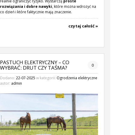
realnie ograniczyć ryzyko. Wystarczą
proste
rozwiązania i dobre nawyki
, które można wdrożyć na
co dzień i które faktycznie mają znaczenie.
czytaj całość »
PASTUCH ELEKTRYCZNY – CO
0
WYBRAĆ: DRUT CZY TAŚMA?
Dodano:
22-07-2025
w kategorii:
Ogrodzenia elektryczne
autor:
admin