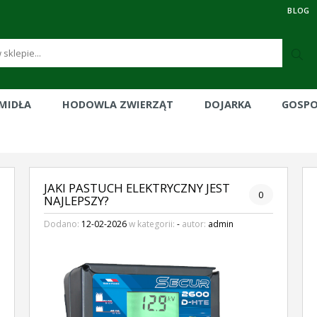
BLOG
RMIDŁA
HODOWLA ZWIERZĄT
DOJARKA
GOSP
JAKI PASTUCH ELEKTRYCZNY JEST
0
NAJLEPSZY?
Dodano:
12-02-2026
w kategorii:
-
autor:
admin