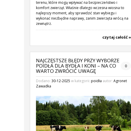
terenu, które mogą wpływać na bezpieczeństwo i
komfort zwierząt. Właśnie dlatego wczesna wiosna to
najlepszy moment, aby sprawdzić stan wybiegu i
wykonać niezbędne naprawy, zanim zwierzęta wrócą na
zewnątrz.
czytaj całość »
NAJCZĘSTSZE BŁĘDY PRZY WYBORZE
POIDŁA DLA BYDŁA I KONI – NA CO
0
WARTO ZWRÓCIĆ UWAGĘ
Dodano:
30-12-2025
w kategorii:
poidła
autor:
Agronet
Zawadka