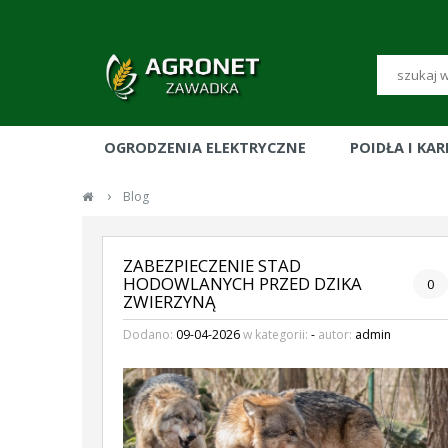
OGRODZENIA ELEKTRYCZNE
POIDŁA I KA
›
Blog
ZABEZPIECZENIE STAD
HODOWLANYCH PRZED DZIKA
0
ZWIERZYNĄ
Dodano:
09-04-2026
w kategorii:
-
autor:
admin