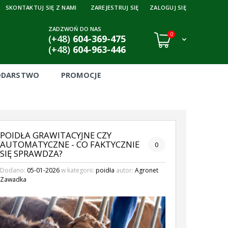
SKONTAKTUJ SIĘ Z NAMI
ZAREJESTRUJ SIĘ
ZALOGUJ SIĘ
ZADZWOŃ DO NAS
0
(+48)
604-369-475
(+48)
604-963-446
ODARSTWO
PROMOCJE
POIDŁA GRAWITACYJNE CZY
AUTOMATYCZNE - CO FAKTYCZNIE
0
SIĘ SPRAWDZA?
Dodano:
05-01-2026
w kategorii:
poidła
autor:
Agronet
Zawadka