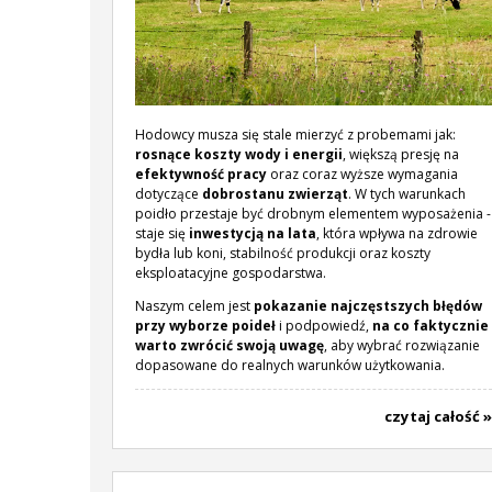
Hodowcy musza się stale mierzyć z probemami jak:
rosnące koszty wody i energii
, większą presję na
efektywność pracy
oraz coraz wyższe wymagania
dotyczące
dobrostanu zwierząt
. W tych warunkach
poidło przestaje być drobnym elementem wyposażenia -
staje się
inwestycją na lata
, która wpływa na zdrowie
bydła lub koni, stabilność produkcji oraz koszty
eksploatacyjne gospodarstwa.
Naszym celem jest
pokazanie najczęstszych błędów
przy wyborze poideł
i podpowiedź,
na co faktycznie
warto zwrócić swoją uwagę
, aby wybrać rozwiązanie
dopasowane do realnych warunków użytkowania.
czytaj całość »