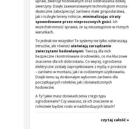
upraw, zwierząt hodowlanych oraz odstraszania dzikiej
zwierzyny. Dzięki zaawansowanym technologiom można
skutecznie zabezpieczyć zarówno małe gospodarstwa,
jak i rozległe tereny rolnicze,
minimalizując straty
spowodowane przez nieproszonych gości
. Ich
wszechstronność sprawia, że są niezastąpione w różnych
warunkach.
To jednak nie wszystko! Te systemy nie tylko odstraszają
intruzów, ale również
ułatwiają zarządzanie
zwierzętami hodowlanymi
. Tworzą dla nich
bezpieczne i kontrolowane środowisko, co ma kluczowe
znaczenie dla ich dobrostanu. Co więcej, ogrodzenia
elektryczne zostały zaprojektowane z myślą o prostocie
– zarówno w montażu, jak i w codziennym użytkowaniu.
Dzięki temu są doskonałym wyborem zarówno dla
początkujących rolników, jak i doświadczonych
hodowców.
A Ty? Jakie masz doświadczenia z tego typu
ogrodzeniami? Czy uważasz, że ich znaczenie w
rolnictwie będzie rosło w nadchodzących latach?
czytaj całość »