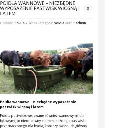
POIDŁA WANNOWE – NIEZBĘDNE
WYPOSAŻENIE PASTWISK WIOSNĄ I
0
LATEM
Dodano:
15-07-2025
w kategorii:
poidła
autor:
admin
Poidła wannowe – niezbędne wyposażenie
pastwisk wiosną i latem
Poidła pastwiskowe, zwane również wannowymi lub
łąkowymi, to nieodzowny element każdego pastwiska
przeznaczonego dla bydła, koni czy owiec. Ich główną