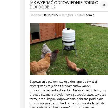
JAK WYBRAĆ ODPOWIEDNIE POIDŁO
0
DLA DROBIU?
Dodano:
18-07-2025
w kategorii:
-
autor:
admin
Zapewnienie ptakom stałego dostępu do świeżej i
czystej wody to jeden z fundamentów każdej
profesjonalnej hodowli drobiu. Niezależnie od tego, czy
prowadzisz małe przydomowe gospodarstwo, czy dużą
fermę produkcyjną, odpowiednio dobrane poidło dla
drobiu wpływa bezpośrednio na zdrowie stada, jakość
mięsa lub jaj, a także na komfort pracy samego