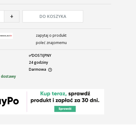
li produkt jest sprzedawany krócej niż
ni, wyświetlana jest najniższa cena od
+
DO KOSZYKA
ntu, kiedy produkt pojawił się w
edaży.
zapytaj o produkt
poleć znajomemu
✅DOSTĘPNY
24 godziny
Darmowa
 dostawy
ra ewentualnych kosztów