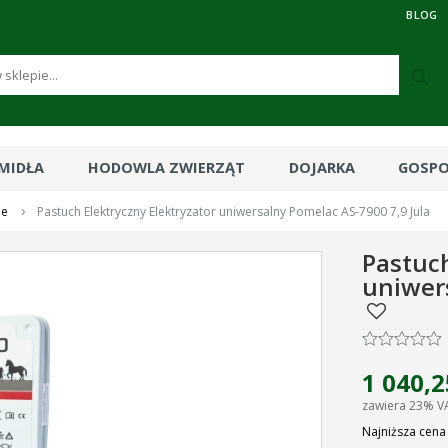
BLOG
RMIDŁA
HODOWLA ZWIERZĄT
DOJARKA
GOSP
›
ne
Pastuch Elektryczny Elektryzator uniwersalny Pomelac AS-7900 7,9 Jula
Pastuch
uniwers
1 040,2
zawiera 23% V
Najniższa cena