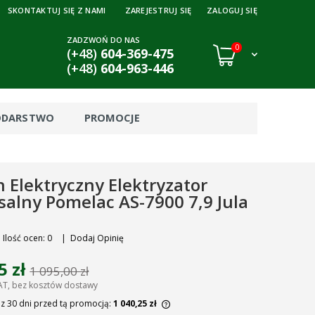
SKONTAKTUJ SIĘ Z NAMI
ZAREJESTRUJ SIĘ
ZALOGUJ SIĘ
ZADZWOŃ DO NAS
0
(+48)
604-369-475
(+48)
604-963-446
ODARSTWO
PROMOCJE
 Elektryczny Elektryzator
alny Pomelac AS-7900 7,9 Jula
Ilość ocen: 0
|
Dodaj Opinię
5 zł
1 095,00 zł
AT, bez kosztów dostawy
 z 30 dni przed tą promocją:
1 040,25 zł