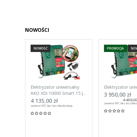
NOWOŚCI
NOWOŚĆ
PROMOCJA
NO
Elektryzator uniwersalny
Elektryzator uni
AKO XDi 10000 Smart 15 J
AKO XDi 15000 S
3 950,00 zł
Aplikacja na telefon
Aplikacja na tel
4 135,00 zł
4 450,00
zawiera VAT, bez kosztów 
zawiera VAT, bez kosztów dostawy