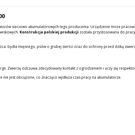
CENA NIE ZAWIERA EWENTUALNYCH
00
KOSZTÓW PŁATNOŚCI
yzatorów sieciowo-akumulatorowych tego producenta. Urządzenie może pracować 
twiskowych.
Konstrukcja polskiej produkcji
została przystosowana do pracy
: bydła mięsnego, psów o grubej sierści oraz do ochrony przed dziką zwierzyną
rgii. Zwierzę odczuwa zdecydowany kontakt z ogrodzeniem i uczy się respekto
e nie jest obciążone, co znacząco wydłuża czas pracy na akumulatorze.