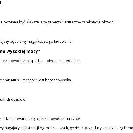
e
zba powinna być większa, aby zapewnić skuteczne zamknięcie obwodu.
iejszy będzie wymagał częstego ładowania.
imo wysokiej mocy?
ność powodująca spadki napięcia na końcu linii.
iemieniu skuteczność jest bardzo wysoka.
ednich opadów.
 i działa odstraszająco, nie powodując urazów.
ymagających instalacji ogrodzeniowych, gdzie liczy się duży zapas energii i mo