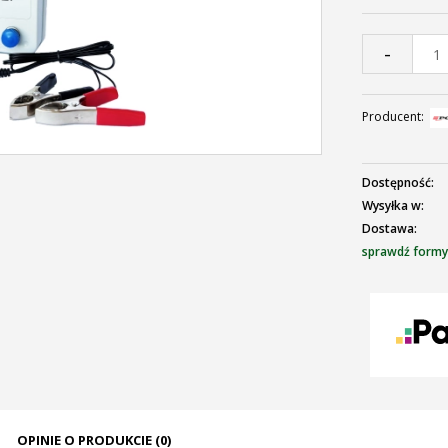
Jeże
30 d
-
mome
sprz
Producent:
Dostępność:
Wysyłka w:
Dostawa:
sprawdź formy
Cena nie zawie
płatności
OPINIE O PRODUKCIE (0)