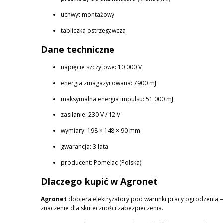
uchwyt montażowy
tabliczka ostrzegawcza
Dane techniczne
napięcie szczytowe: 10 000 V
energia zmagazynowana: 7900 mJ
maksymalna energia impulsu: 51 000 mJ
zasilanie: 230 V / 12 V
wymiary: 198 × 148 × 90 mm
gwarancja: 3 lata
producent: Pomelac (Polska)
Dlaczego kupić w Agronet
Agronet
dobiera elektryzatory pod warunki pracy ogrodzenia — t
znaczenie dla skuteczności zabezpieczenia.