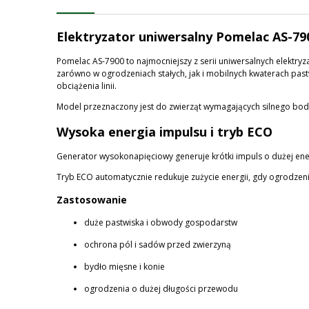
Elektryzator uniwersalny Pomelac AS-79
Pomelac AS-7900 to najmocniejszy z serii uniwersalnych elektr
zarówno w ogrodzeniach stałych, jak i mobilnych kwaterach pas
obciążenia linii.
Model przeznaczony jest do zwierząt wymagających silnego bodźca
Wysoka energia impulsu i tryb ECO
Generator wysokonapięciowy generuje krótki impuls o dużej ene
Tryb ECO automatycznie redukuje zużycie energii, gdy ogrodzeni
Zastosowanie
duże pastwiska i obwody gospodarstw
ochrona pól i sadów przed zwierzyną
bydło mięsne i konie
ogrodzenia o dużej długości przewodu