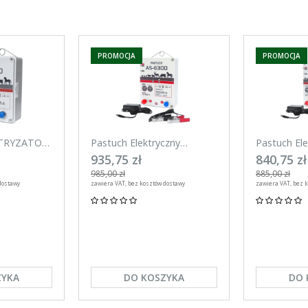
PROMOCJA
PROMOCJA
TRYZATOR
Pastuch Elektryczny
Pastuch Ele
LAC S-
Elektryzator uniwersalny
Elektryzato
935,75 zł
840,75 zł
Pomelac AS-6300 6,3Jula
Pomelac AS
985,00 zł
885,00 zł
dostawy
zawiera VAT, bez kosztów dostawy
zawiera VAT, bez 
ZYKA
DO KOSZYKA
DO 