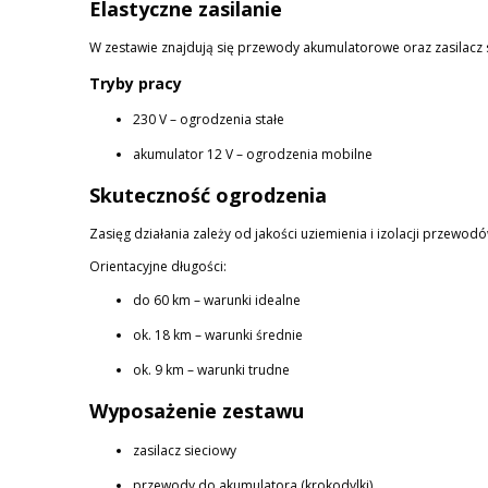
Elastyczne zasilanie
W zestawie znajdują się przewody akumulatorowe oraz zasilacz
Tryby pracy
230 V – ogrodzenia stałe
akumulator 12 V – ogrodzenia mobilne
Skuteczność ogrodzenia
Zasięg działania zależy od jakości uziemienia i izolacji przewodó
Orientacyjne długości:
do 60 km – warunki idealne
ok. 18 km – warunki średnie
ok. 9 km – warunki trudne
Wyposażenie zestawu
zasilacz sieciowy
przewody do akumulatora (krokodylki)