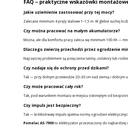
FAQ – praktyczne wskazówki montażow
Jakie uziemienie zastosować przy tej mocy?
Zalecane minimum 4 pręty stalowe 1–1,5 m. W glebie suchej lic
Czy można pracować na małym akumulatorze?
Można, ale dla komfortu pracy zaleca się minimum 100 Ah — mn
Dlaczego zwierzę przechodzi przez ogrodzenie m
Najczęściej problemem są połączenia taśmy, izolatory lub roślin
Czy nadaje się do ochrony przed dzikami?
Tak — przy dolnym przewodzie 20–30 cm nad ziemią i dobrym uz
Czy może pracować cały rok?
Tak, pod warunkiem montażu w miejscu osłoniętym od bezpośr
Czy impuls jest bezpieczny?
Tak — krótkotrwały impuls spełnia normy ogrodzeń elektrycznych
Pomelac AS-7900
to elektryzator przeznaczony do najbardziej w