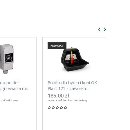
‹
›
NOWOŚĆ
NOWO
do poideł i
Poidło dla bydła i koni OK
Tester
grzewania rur,
Plast 121 z zaworem
do ogr
rurowym 3l
UNITR
185,00 zł
59,00
kosztów dostawy
zawiera VAT, bez kosztów dostawy
zawiera VA