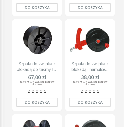
DO KOSZYKA
DO KOSZYKA
Szpula do zwijaka z
Szpula do zwijaka z
blokadą do taśmy lub
blokadą i hamulcem
plecionki SUPER,
do taśmy
67,00 zł
38,00 zł
Kerbl
ogrodzeniowej EURO,
zawiera 23% VAT, bez kosztów
zawiera 23% VAT, bez kosztów
dostawy
dostawy
śr. 180 mm, Kerbl
DO KOSZYKA
DO KOSZYKA