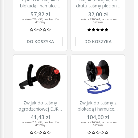
blokadą i hamulcem
drutu taśmy plecionki
SUPER, niebieski,
linki
57,82 zł
32,00 zł
Kerbl
zawiera 23% VAT, bez kosztów
zawiera 23% VAT, bez kosztów
dostawy
dostawy
DO KOSZYKA
DO KOSZYKA
Zwijak do taśmy
Zwijak do taśmy z
ogrodzeniowej EURO
blokadą i hamulcem
ECO, śr. 180 mm,
SUPER BIG, Kerbl
41,43 zł
104,00 zł
Kerbl
zawiera 23% VAT, bez kosztów
zawiera 23% VAT, bez kosztów
dostawy
dostawy