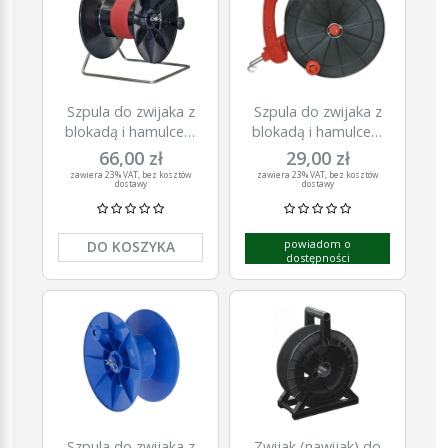
Szpula do zwijaka z
Szpula do zwijaka z
blokadą i hamulcem
blokadą i hamulcem
do taśmy
EURO BIG, Ø 240
66,00 zł
29,00 zł
ogrodzeniowej
mm, Kerbl
zawiera 23% VAT, bez kosztów
zawiera 23% VAT, bez kosztów
dostawy
dostawy
SUPER BIG, Kerbl
powiadom o
DO KOSZYKA
dostępności
Szpula do zwijaka z
Zwijak (nawijak) do