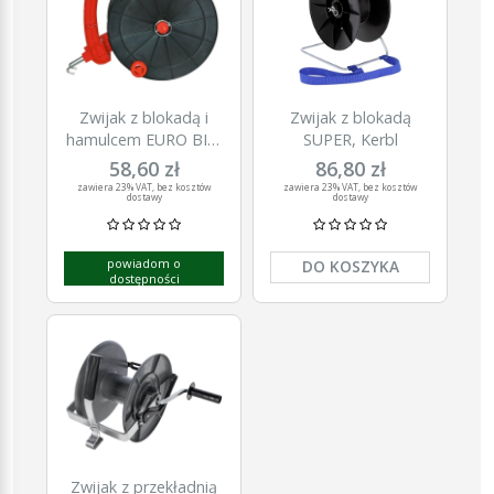
Zwijak z blokadą i
Zwijak z blokadą
hamulcem EURO BIG,
SUPER, Kerbl
śr. 240 mm, Kerbl
58,60 zł
86,80 zł
zawiera 23% VAT, bez kosztów
zawiera 23% VAT, bez kosztów
dostawy
dostawy
powiadom o
DO KOSZYKA
dostępności
Zwijak z przekładnią