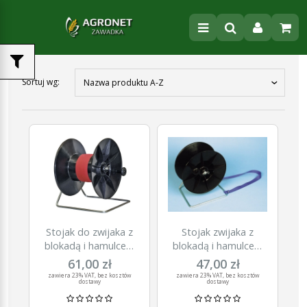
Sortuj wg:
Nazwa produktu A-Z
Stojak do zwijaka z
Stojak zwijaka z
blokadą i hamulcem
blokadą i hamulcem
Super Big, Kerbl
SUPER, Kerbl
61,00 zł
47,00 zł
zawiera 23% VAT, bez kosztów
zawiera 23% VAT, bez kosztów
dostawy
dostawy