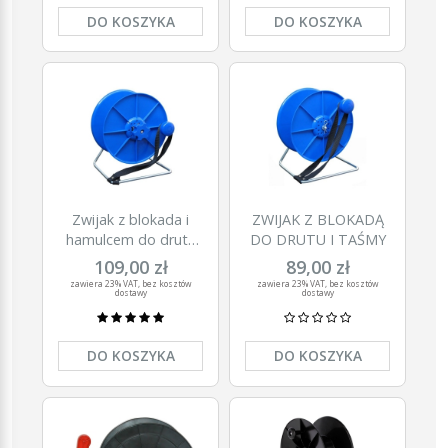
DO KOSZYKA
DO KOSZYKA
Zwijak z blokada i
ZWIJAK Z BLOKADĄ
hamulcem do drutu
DO DRUTU I TAŚMY
plecionki taśmy
109,00 zł
89,00 zł
zawiera 23% VAT, bez kosztów
zawiera 23% VAT, bez kosztów
dostawy
dostawy
DO KOSZYKA
DO KOSZYKA