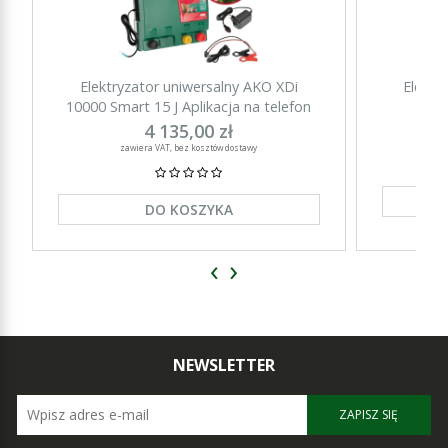
Elektryzator uniwersalny AKO XDi
Elektr
10000 Smart 15 J Aplikacja na telefon
15000 Sm
4 135,00 zł
zawiera VAT, bez kosztów dostawy
DO KOSZYKA
‹
›
NEWSLETTER
ZAPISZ SIĘ