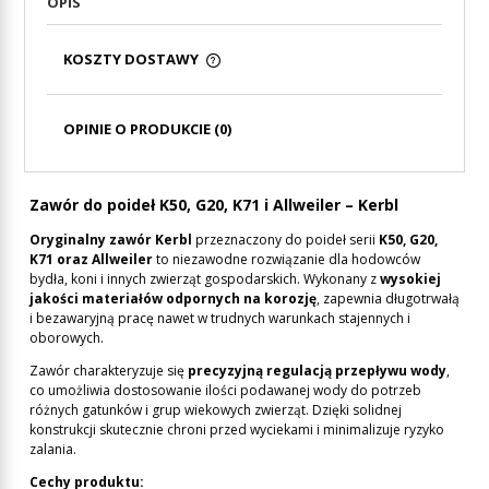
OPIS
KOSZTY DOSTAWY
CENA NIE ZAWIERA EWENTUALNYCH KOSZTÓW
PŁATNOŚCI
OPINIE O PRODUKCIE (0)
Zawór do poideł K50, G20, K71 i Allweiler – Kerbl
Oryginalny zawór Kerbl
przeznaczony do poideł serii
K50, G20,
K71 oraz Allweiler
to niezawodne rozwiązanie dla hodowców
bydła, koni i innych zwierząt gospodarskich. Wykonany z
wysokiej
jakości materiałów odpornych na korozję
, zapewnia długotrwałą
i bezawaryjną pracę nawet w trudnych warunkach stajennych i
oborowych.
Zawór charakteryzuje się
precyzyjną regulacją przepływu wody
,
co umożliwia dostosowanie ilości podawanej wody do potrzeb
różnych gatunków i grup wiekowych zwierząt. Dzięki solidnej
konstrukcji skutecznie chroni przed wyciekami i minimalizuje ryzyko
zalania.
Cechy produktu: