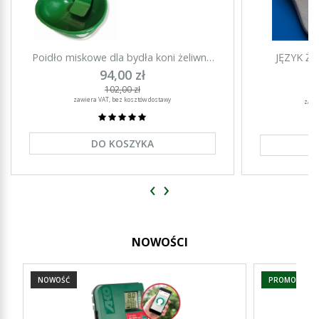
Poidło miskowe dla bydła koni żeliwne
JĘZYK Ż
Agronet PM-5
94,00 zł
102,00 zł
zawiera VAT, bez kosztów dostawy
zawi
DO KOSZYKA
‹
›
NOWOŚCI
NOWOŚĆ
PROMOCJA