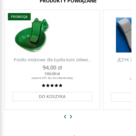
PRODUKTY POWIĄZANE
PROMOCJA
Poidło miskowe dla bydła koni żeliwne
JĘZYK Ż
Agronet PM-5
94,00 zł
102,00 zł
zawiera VAT, bez kosztów dostawy
zawi
DO KOSZYKA
‹
›