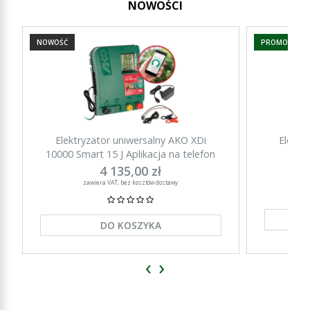
NOWOŚCI
NOWOŚĆ
PROMOCJA
Elektryzator uniwersalny AKO XDi
Elektr
10000 Smart 15 J Aplikacja na telefon
15000 Sm
4 135,00 zł
zawiera VAT, bez kosztów dostawy
DO KOSZYKA
‹
›