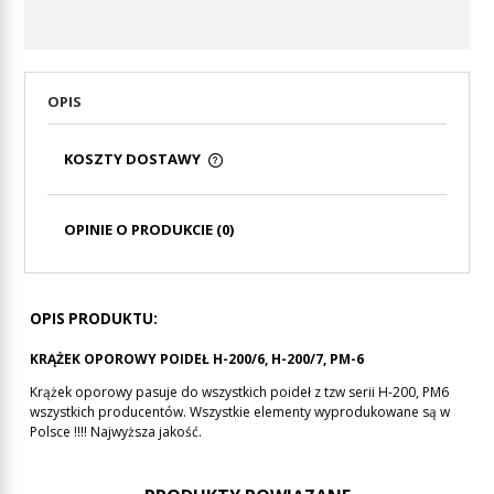
OPIS
KOSZTY DOSTAWY
CENA NIE ZAWIERA EWENTUALNYCH KOSZTÓW
PŁATNOŚCI
OPINIE O PRODUKCIE (0)
OPIS PRODUKTU:
KRĄŻEK OPOROWY POIDEŁ H-200/6, H-200/7, PM-6
Krążek oporowy pasuje do wszystkich poideł z tzw serii H-200, PM6
wszystkich producentów. Wszystkie elementy wyprodukowane są w
Polsce !!!! Najwyższa jakość.