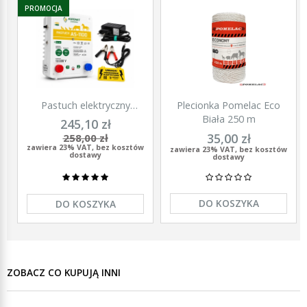
PROMOCJA
Pastuch elektryczny
Plecionka Pomelac Eco
polski elektryzator
Biała 250 m
245,10 zł
uniwersalny Agronet AS-
35,00 zł
258,00 zł
1100 12V/230
zawiera 23% VAT, bez kosztów
zawiera 23% VAT, bez kosztów
dostawy
dostawy
DO KOSZYKA
DO KOSZYKA
ZOBACZ CO KUPUJĄ INNI