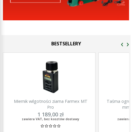
‹
›
BESTSELLERY
Miernik wilgotności ziarna Farmex MT
Taśma ogrod
Pro
mm, 
1 189,00 zł
zawiera VAT, bez kosztów dostawy
zawiera 