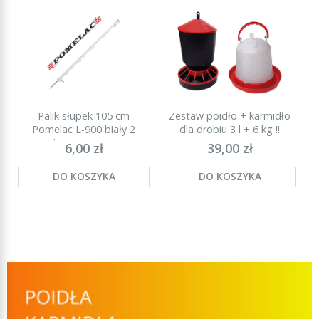
Palik słupek 105 cm
Zestaw poidło + karmidło
P
Pomelac L-900 biały 2
dla drobiu 3 l + 6 kg !!
stopki (najmocniejszy)
6,00 zł
39,00 zł
DO KOSZYKA
DO KOSZYKA