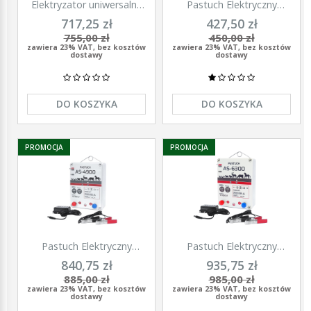
Elektryzator uniwersalny
Pastuch Elektryczny
TITAN DUO 3000, dla
Elektryzator uniwersalny
717,25 zł
427,50 zł
koni, bydła, owiec i kóz,
Pomelac AS-3300 3,3 Jula
755,00 zł
450,00 zł
2,0 J, Kerbl
zawiera 23% VAT, bez kosztów
zawiera 23% VAT, bez kosztów
dostawy
dostawy
DO KOSZYKA
DO KOSZYKA
PROMOCJA
PROMOCJA
Pastuch Elektryczny
Pastuch Elektryczny
Elektryzator uniwersalny
Elektryzator uniwersalny
840,75 zł
935,75 zł
Pomelac AS-4900 4,9Jula
Pomelac AS-6300 6,3Jula
885,00 zł
985,00 zł
zawiera 23% VAT, bez kosztów
zawiera 23% VAT, bez kosztów
dostawy
dostawy