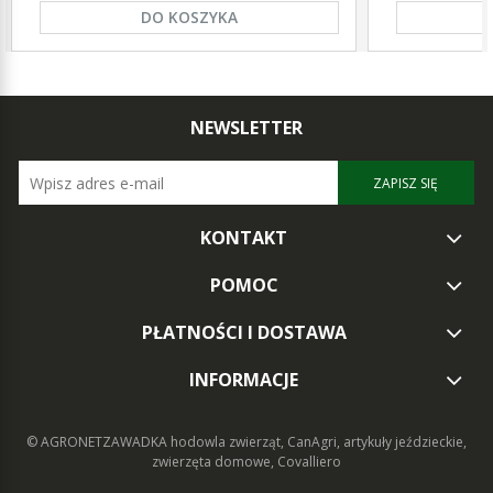
DO KOSZYKA
NEWSLETTER
ZAPISZ SIĘ
KONTAKT
POMOC
PŁATNOŚCI I DOSTAWA
INFORMACJE
© AGRONETZAWADKA
hodowla zwierząt, CanAgri, artykuły jeździeckie,
zwierzęta domowe, Covalliero