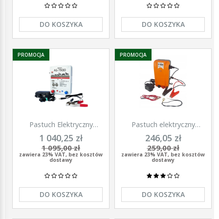
DO KOSZYKA
DO KOSZYKA
PROMOCJA
PROMOCJA
Pastuch Elektryczny
Pastuch elektryczny
Elektryzator uniwersalny
elektryzator uniwersalny z
1 040,25 zł
246,05 zł
Pomelac AS-7900 7,9 Jula
zasilaczem 9/12/230V
1 095,00 zł
259,00 zł
Unitra - U1000
zawiera 23% VAT, bez kosztów
zawiera 23% VAT, bez kosztów
dostawy
dostawy
DO KOSZYKA
DO KOSZYKA