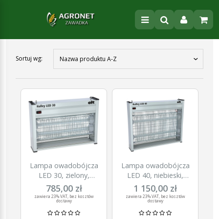
Sortuj wg:
Nazwa produktu A-Z
Lampa owadobójcza
Lampa owadobójcza
LED 30, zielony,
LED 40, niebieski,
Halley
Halley
785,00 zł
1 150,00 zł
zawiera 23% VAT, bez kosztów
zawiera 23% VAT, bez kosztów
dostawy
dostawy