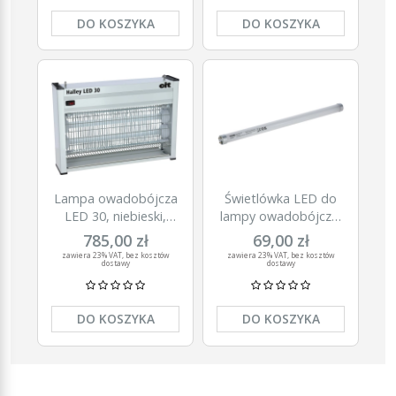
DO KOSZYKA
DO KOSZYKA
Lampa owadobójcza
Świetlówka LED do
LED 30, niebieski,
lampy owadobójczej
Halley
LED 40, niebieska,
785,00 zł
69,00 zł
Halley
zawiera 23% VAT, bez kosztów
zawiera 23% VAT, bez kosztów
dostawy
dostawy
DO KOSZYKA
DO KOSZYKA