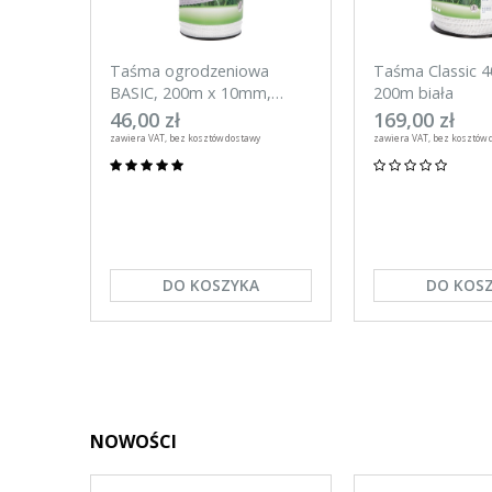
Taśma ogrodzeniowa
Taśma Classic 
BASIC, 200m x 10mm,
200m biała
biała, Kerbl
46,00 zł
169,00 zł
zawiera VAT, bez kosztów dostawy
zawiera VAT, bez kosztów 
DO KOSZYKA
DO KOS
NOWOŚCI