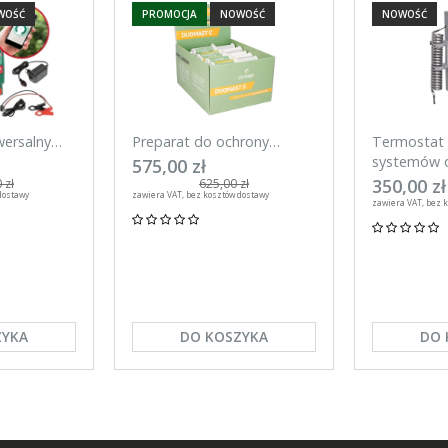
WOŚĆ
PROMOCJA
NOWOŚĆ
NOWOŚĆ
wersalny
Preparat do ochrony
Termostat 
mart 20 J
wymienia w okresie laktacji
systemów o
575,00 zł
efon
DuoMast C, Canagri 30
Kerbl
350,00 zł
 zł
625,00 zł
dostawy
zawiera VAT, bez kosztów dostawy
sztuk
zawiera VAT, bez 
ZYKA
DO KOSZYKA
DO 