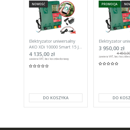
NOWOŚĆ
PROMOCJA
NO
Elektryzator uniwersalny
Elektryzator uni
AKO XDi 10000 Smart 15 J
AKO XDi 15000 S
3 950,00 zł
Aplikacja na telefon
Aplikacja na tel
4 135,00 zł
4 450,00
zawiera VAT, bez kosztów 
zawiera VAT, bez kosztów dostawy
DO KOSZYKA
DO KOS