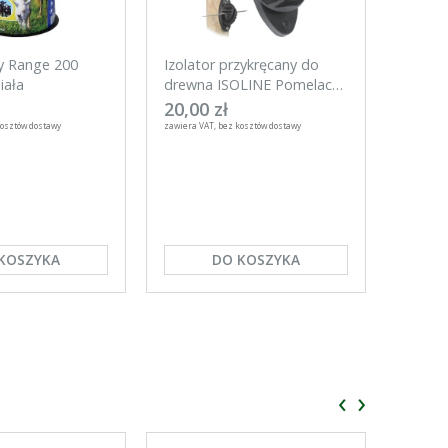
y Range 200
Izolator przykręcany do
Izolat
iała
drewna ISOLINE Pomelac
25 sztuk
20,00 zł
20,00
kosztów dostawy
zawiera VAT, bez kosztów dostawy
zawiera VA
KOSZYKA
DO KOSZYKA
‹
›