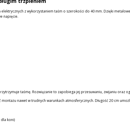
długim trzpieniem
ń elektrycznych z wykorzystaniem taśm o szerokości do 40 mm. Dzięki metalo
e napięcie.
e przytrzymuje taśmę. Rozwiązanie to zapobiega jej przesuwaniu, zwijaniu oraz
ć montażu nawet w trudnych warunkach atmosferycznych. Długość 20 cm umożli
dla koni)