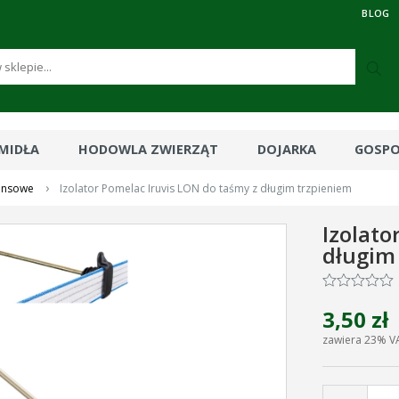
BLOG
RMIDŁA
HODOWLA ZWIERZĄT
DOJARKA
GOSP
›
tansowe
Izolator Pomelac Iruvis LON do taśmy z długim trzpieniem
Izolato
długim
3,50 zł
zawiera 23% V