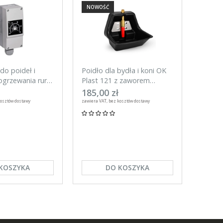
NOWOŚĆ
NOWO
do poideł i
Poidło dla bydła i koni OK
Tester
grzewania rur,
Plast 121 z zaworem
do ogr
rurowym 3l
UNITR
185,00 zł
59,00
kosztów dostawy
zawiera VAT, bez kosztów dostawy
zawiera VA
KOSZYKA
DO KOSZYKA