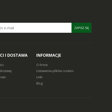
ZAPISZ SIĘ
CI I DOSTAWA
INFORMACJE
ści
O firmie
 dostawy
Ustawienia plików cookies
mate
Linki
Blog