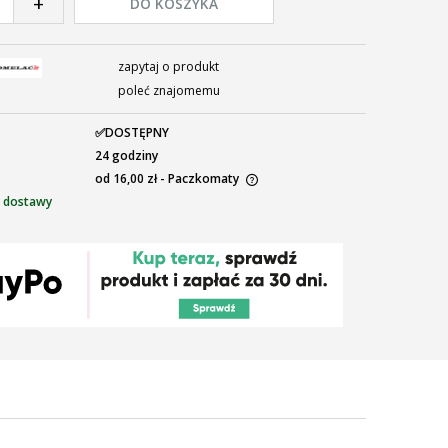
+
DO KOSZYKA
zapytaj o produkt
poleć znajomemu
✅DOSTĘPNY
24 godziny
od 16,00 zł
- Paczkomaty
 dostawy
ena nie zawiera ewentualnych kosztów
łatności