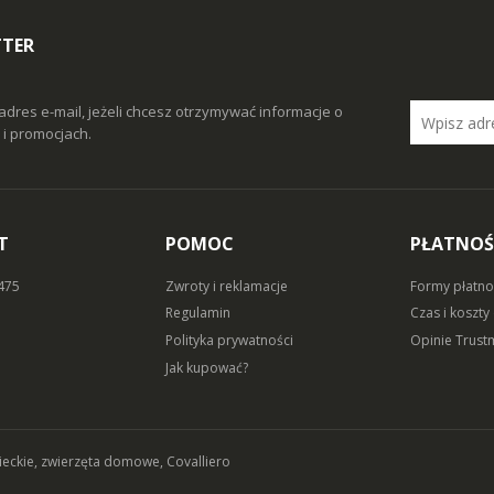
TTER
adres e-mail, jeżeli chcesz otrzymywać informacje o
i promocjach.
T
POMOC
PŁATNOŚ
 475
Zwroty i reklamacje
Formy płatno
Regulamin
Czas i koszty
Polityka prywatności
Opinie Trust
Jak kupować?
zieckie, zwierzęta domowe, Covalliero