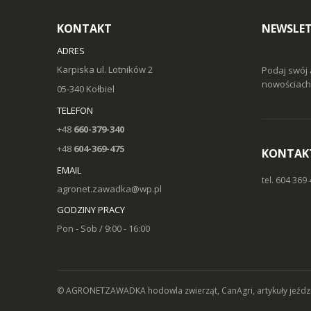
KONTAKT
NEWSLE
ADRES
Karpiska ul. Lotników 2
Podaj swój 
nowościach 
05-340 Kołbiel
TELEFON
+48
660-379-340
+48
604-369-475
KONTAK
EMAIL
tel. 604 369
agronet.zawadka@wp.pl
GODZINY PRACY
Pon - Sob / 9:00 - 16:00
© AGRONETZAWADKA
hodowla zwierząt, CanAgri, artykuły jeźd