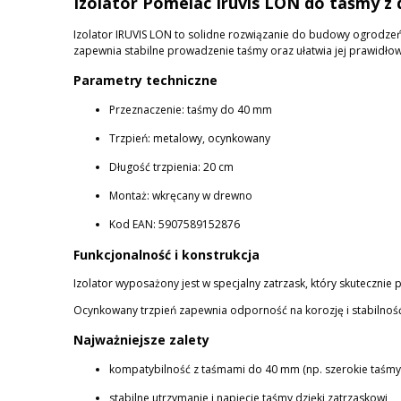
Izolator Pomelac Iruvis LON do taśmy z 
KOSZTÓW PŁATNOŚCI
Izolator IRUVIS LON to solidne rozwiązanie do budowy ogrodze
zapewnia stabilne prowadzenie taśmy oraz ułatwia jej prawidłow
Parametry techniczne
Przeznaczenie: taśmy do 40 mm
Trzpień: metalowy, ocynkowany
Długość trzpienia: 20 cm
Montaż: wkręcany w drewno
Kod EAN: 5907589152876
Funkcjonalność i konstrukcja
Izolator wyposażony jest w specjalny zatrzask, który skuteczni
Ocynkowany trzpień zapewnia odporność na korozję i stabilnoś
Najważniejsze zalety
kompatybilność z taśmami do 40 mm (np. szerokie taśmy 
stabilne utrzymanie i napięcie taśmy dzięki zatrzaskowi