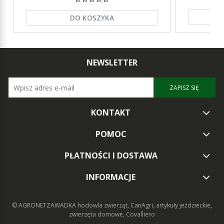
DO KOSZYKA
NEWSLETTER
ZAPISZ SIĘ
KONTAKT
POMOC
PŁATNOŚCI I DOSTAWA
INFORMACJE
© AGRONETZAWADKA
hodowla zwierząt, CanAgri, artykuły jeździeckie,
zwierzęta domowe, Covalliero