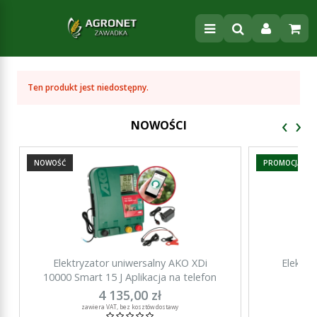
Ten produkt jest niedostępny.
‹
›
NOWOŚCI
NOWOŚĆ
PROMOCJA
Elektryzator uniwersalny AKO XDi
Elektry
10000 Smart 15 J Aplikacja na telefon
15000 Sma
4 135,00 zł
za
zawiera VAT, bez kosztów dostawy