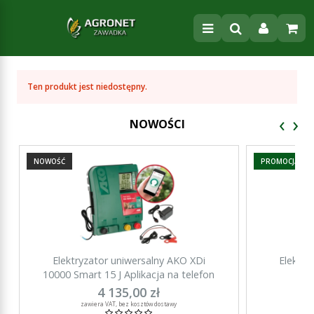
Ten produkt jest niedostępny.
‹
›
NOWOŚCI
NOWOŚĆ
PROMOCJA
Elektryzator uniwersalny AKO XDi
Elektry
10000 Smart 15 J Aplikacja na telefon
15000 Sma
4 135,00 zł
za
zawiera VAT, bez kosztów dostawy