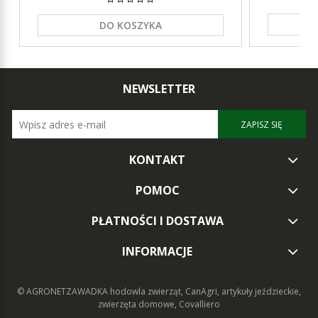
DO KOSZYKA
NEWSLETTER
ZAPISZ SIĘ
KONTAKT
POMOC
PŁATNOŚCI I DOSTAWA
INFORMACJE
© AGRONETZAWADKA
hodowla zwierząt, CanAgri, artykuły jeździeckie,
zwierzęta domowe, Covalliero