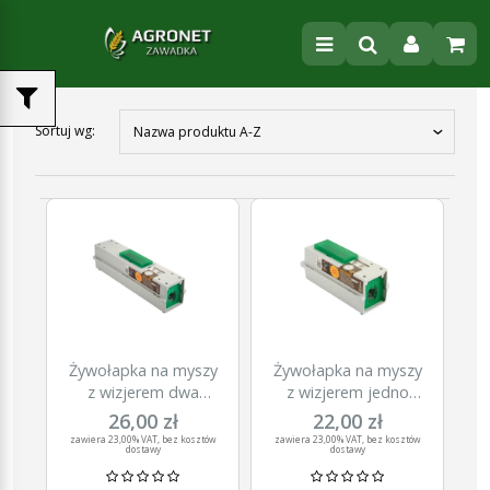
Sortuj wg:
Nazwa produktu A-Z
Żywołapka na myszy
Żywołapka na myszy
z wizjerem dwa
z wizjerem jedno
wejścia
wejście
26,00 zł
22,00 zł
zawiera 23,00% VAT, bez kosztów
zawiera 23,00% VAT, bez kosztów
dostawy
dostawy