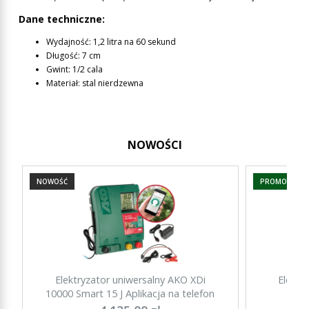
Dane techniczne:
Wydajność: 1,2 litra na 60 sekund
Długość: 7 cm
Gwint: 1/2 cala
Materiał: stal nierdzewna
NOWOŚCI
NOWOŚĆ
PROMOCJA
Elektryzator uniwersalny AKO XDi
Elektr
10000 Smart 15 J Aplikacja na telefon
15000 Sm