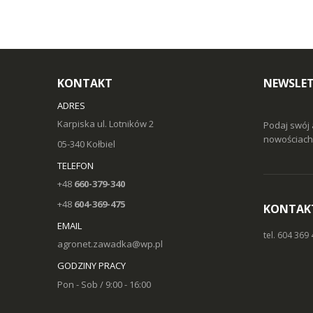
KONTAKT
NEWSLE
ADRES
Karpiska ul. Lotników 2
Podaj swój 
nowościach 
05-340 Kołbiel
TELEFON
+48
660-379-340
+48
604-369-475
KONTAK
EMAIL
tel. 604 369
agronet.zawadka@wp.pl
GODZINY PRACY
Pon - Sob / 9:00 - 16:00