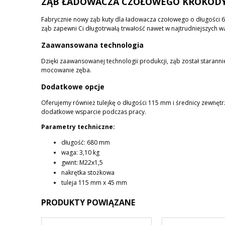
ZĄB ŁADOWACZA CZOŁOWEGO
KROKODYL
KOSZTÓW PŁATNOŚCI
Fabrycznie nowy ząb kuty dla ładowacza czołowego o długości 6
ząb zapewni Ci długotrwałą trwałość nawet w najtrudniejszych w
Zaawansowana technologia
Dzięki zaawansowanej technologii produkcji, ząb został starann
mocowanie zęba.
Dodatkowe opcje
Oferujemy również tulejkę o długości 115 mm i średnicy zewnętr
dodatkowe wsparcie podczas pracy.
Parametry techniczne:
długość: 680 mm
waga: 3,10 kg
gwint: M22x1,5
nakrętka stożkowa
tuleja 115 mm x 45 mm
PRODUKTY POWIĄZANE