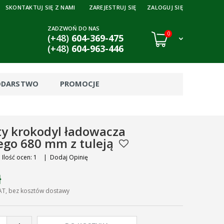
SKONTAKTUJ SIĘ Z NAMI
ZAREJESTRUJ SIĘ
ZALOGUJ SIĘ
ZADZWOŃ DO NAS
0
(+48)
604-369-475
(+48)
604-963-446
ODARSTWO
PROMOCJE
ty krokodyl ładowacza
ego 680 mm z tuleją
Ilość ocen: 1
|
Dodaj Opinię
ł
AT, bez kosztów dostawy