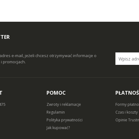
TTER
adres e-mail, jeżeli chcesz otrzymywać informacje o
i promocjach.
T
POMOC
PŁATNOŚ
 475
Zwroty i reklamacje
Formy płatno
Regulamin
Czas i koszty
Polityka prywatności
Opinie Trust
Jak kupować?