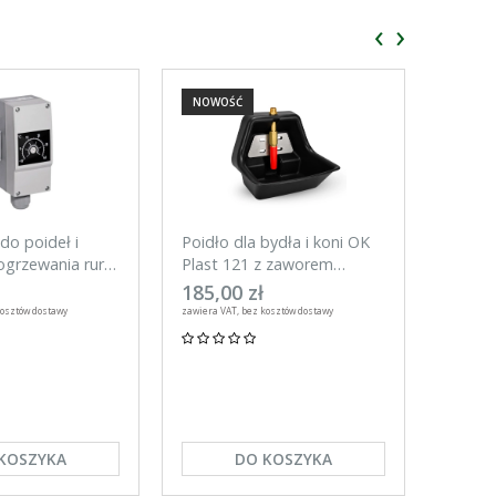
‹
›
NOWOŚĆ
NOWO
do poideł i
Poidło dla bydła i koni OK
Tester
grzewania rur,
Plast 121 z zaworem
do ogr
rurowym 3l
UNITR
185,00 zł
59,00
kosztów dostawy
zawiera VAT, bez kosztów dostawy
zawiera VA
KOSZYKA
DO KOSZYKA