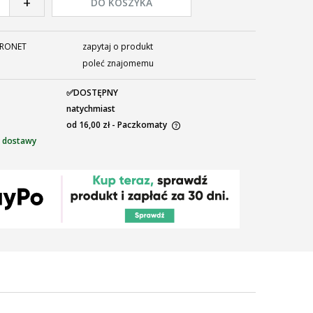
+
DO KOSZYKA
RONET
zapytaj o produkt
poleć znajomemu
✅DOSTĘPNY
natychmiast
od 16,00 zł
- Paczkomaty
 dostawy
ena nie zawiera ewentualnych kosztów
łatności