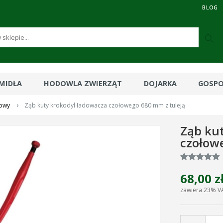
BLOG
RMIDŁA
HODOWLA ZWIERZĄT
DOJARKA
GOSP
›
owy
Ząb kuty krokodyl ładowacza czołowego 680 mm z tuleją
Ząb ku
czołow
68,00 z
zawiera 23% V