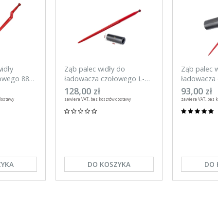
idły
Ząb palec widły do
Ząb palec 
owego 880
ładowacza czołowego L-
ładowacza 
1100 mm z tuleją
810 mm z t
128,00 zł
93,00 zł
dostawy
zawiera VAT, bez kosztów dostawy
zawiera VAT, bez 
ZYKA
DO KOSZYKA
DO 