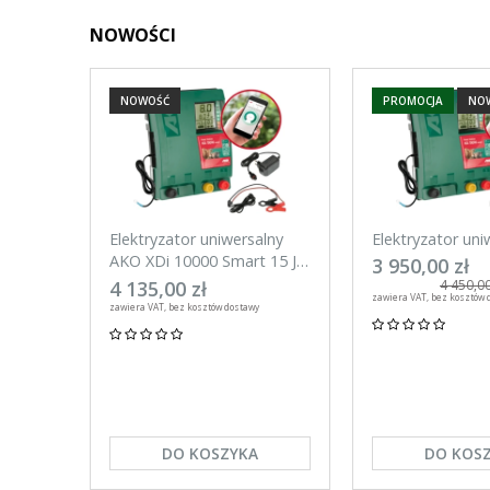
NOWOŚCI
NOWOŚĆ
PROMOCJA
NO
Elektryzator uniwersalny
Elektryzator uni
AKO XDi 10000 Smart 15 J
AKO XDi 15000 S
3 950,00 zł
Aplikacja na telefon
Aplikacja na tel
4 135,00 zł
4 450,00
zawiera VAT, bez kosztów 
zawiera VAT, bez kosztów dostawy
DO KOSZYKA
DO KOS