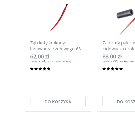
Ząb kuty krokodyl
Ząb kuty palec w
ładowacza czołowego 680
ładowacza czoł
mm
mm z tuleją
62,00 zł
88,00 zł
zawiera VAT, bez kosztów dostawy
zawiera VAT, bez kosztów 
DO KOSZYKA
DO KOS