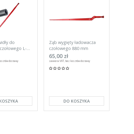
widły do
Ząb wygięty ładowacza
Ząb pa
czołowego L-
czołowego 880 mm
ładow
uleją
810 
65,00 zł
65,00
kosztów dostawy
zawiera VAT, bez kosztów dostawy
zawiera VA
KOSZYKA
DO KOSZYKA