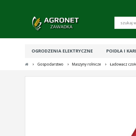
OGRODZENIA ELEKTRYCZNE
POIDŁA I KA
›
›
›
Gospodarstwo
Maszyny rolnicze
Ładowacz czoł