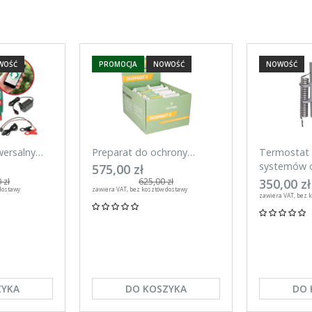
WOŚĆ
PROMOCJA
NOWOŚĆ
NOWOŚĆ
wersalny
Preparat do ochrony
Termostat 
mart 20 J
wymienia w okresie laktacji
systemów o
575,00 zł
efon
DuoMast C, Canagri 30
Kerbl
350,00 zł
 zł
625,00 zł
dostawy
zawiera VAT, bez kosztów dostawy
sztuk
zawiera VAT, bez 
ZYKA
DO KOSZYKA
DO 