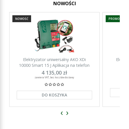
NOWOŚCI
NOWOŚĆ
PROMOCJA
Elektryzator uniwersalny AKO XDi
Elektr
10000 Smart 15 J Aplikacja na telefon
15000 Sm
4 135,00 zł
zawiera VAT, bez kosztów dostawy
DO KOSZYKA
‹
›