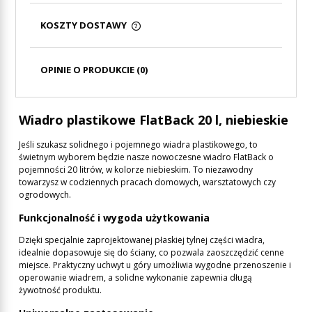
KOSZTY DOSTAWY
CENA NIE ZAWIERA EWENTUALNYCH KOSZTÓW
PŁATNOŚCI
OPINIE O PRODUKCIE (0)
Wiadro plastikowe FlatBack 20 l, niebieskie
Jeśli szukasz solidnego i pojemnego wiadra plastikowego, to
świetnym wyborem będzie nasze nowoczesne wiadro FlatBack o
pojemności 20 litrów, w kolorze niebieskim. To niezawodny
towarzysz w codziennych pracach domowych, warsztatowych czy
ogrodowych.
Funkcjonalność i wygoda użytkowania
Dzięki specjalnie zaprojektowanej płaskiej tylnej części wiadra,
idealnie dopasowuje się do ściany, co pozwala zaoszczędzić cenne
miejsce. Praktyczny uchwyt u góry umożliwia wygodne przenoszenie i
operowanie wiadrem, a solidne wykonanie zapewnia długą
żywotność produktu.