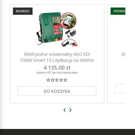
NOWOŚĆ
PROMOCJA
Elektryzator uniwersalny AKO XDi
Elektr
10000 Smart 15 J Aplikacja na telefon
15000 Sm
4 135,00 zł
zawiera VAT, bez kosztów dostawy
DO KOSZYKA
‹
›