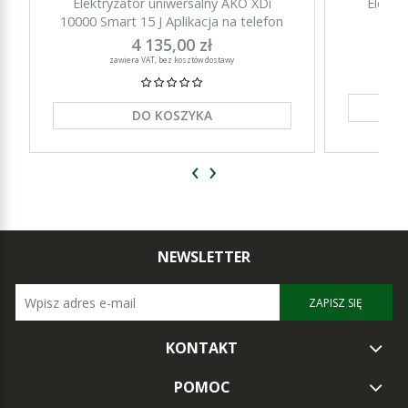
Elektryzator uniwersalny AKO XDi
Elektr
10000 Smart 15 J Aplikacja na telefon
15000 Sm
4 135,00 zł
zawiera VAT, bez kosztów dostawy
DO KOSZYKA
‹
›
NEWSLETTER
ZAPISZ SIĘ
KONTAKT
POMOC