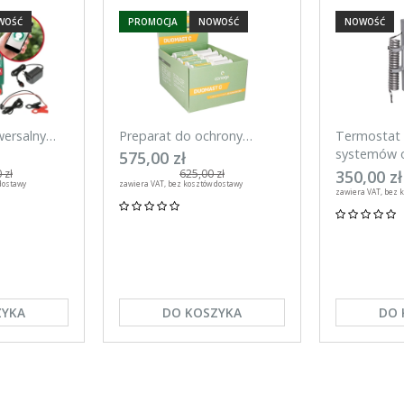
WOŚĆ
PROMOCJA
NOWOŚĆ
NOWOŚĆ
wersalny
Preparat do ochrony
Termostat 
mart 20 J
wymienia w okresie laktacji
systemów o
575,00 zł
efon
DuoMast C, Canagri 30
Kerbl
350,00 zł
 zł
625,00 zł
dostawy
zawiera VAT, bez kosztów dostawy
sztuk
zawiera VAT, bez 
ZYKA
DO KOSZYKA
DO 