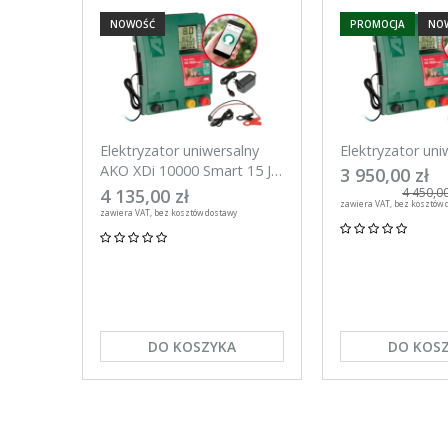
NOWOŚĆ
PROMOCJA
NO
Elektryzator uniwersalny
Elektryzator uni
AKO XDi 10000 Smart 15 J
AKO XDi 15000 S
3 950,00 zł
Aplikacja na telefon
Aplikacja na tel
4 135,00 zł
4 450,00
zawiera VAT, bez kosztów 
zawiera VAT, bez kosztów dostawy
DO KOSZYKA
DO KOS