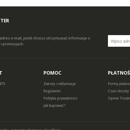
TTER
adres e-mail, jeżeli chcesz otrzymywać informacje o
i promocjach.
T
POMOC
PŁATNOŚ
 475
Zwroty i reklamacje
Formy płatno
Regulamin
Czas i koszty
Polityka prywatności
Opinie Trust
Jak kupować?