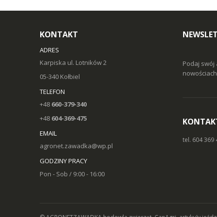
KONTAKT
NEWSLE
ADRES
Karpiska ul. Lotników 2
Podaj swój 
nowościach 
05-340 Kołbiel
TELEFON
+48
660-379-340
+48
604-369-475
KONTAK
EMAIL
tel. 604 369
agronet.zawadka@wp.pl
GODZINY PRACY
Pon - Sob / 9:00 - 16:00