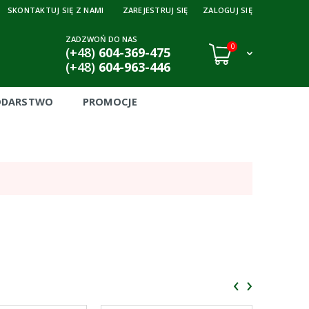
SKONTAKTUJ SIĘ Z NAMI
ZAREJESTRUJ SIĘ
ZALOGUJ SIĘ
ZADZWOŃ DO NAS
0
(+48)
604-369-475
(+48)
604-963-446
ODARSTWO
PROMOCJE
‹
›