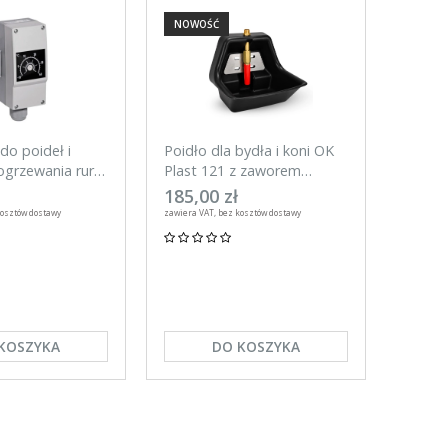
NOWOŚĆ
NOWO
do poideł i
Poidło dla bydła i koni OK
Tester
grzewania rur,
Plast 121 z zaworem
do ogr
rurowym 3l
UNITR
185,00 zł
59,00
kosztów dostawy
zawiera VAT, bez kosztów dostawy
zawiera VA
KOSZYKA
DO KOSZYKA