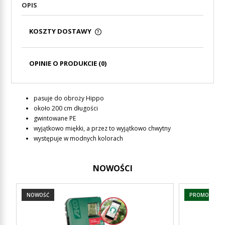
OPIS
KOSZTY DOSTAWY
CENA NIE ZAWIERA EWENTUALNYCH KOSZTÓW
PŁATNOŚCI
OPINIE O PRODUKCIE (0)
pasuje do obroży Hippo
około 200 cm długości
gwintowane PE
wyjątkowo miękki, a przez to wyjątkowo chwytny
występuje w modnych kolorach
NOWOŚCI
NOWOŚĆ
PROMOCJA