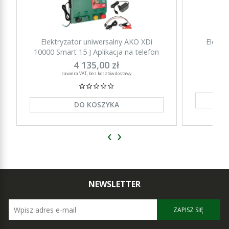
Elektryzator uniwersalny AKO XDi
Elektr
10000 Smart 15 J Aplikacja na telefon
15000 Sm
4 135,00 zł
zawiera VAT, bez kosztów dostawy
DO KOSZYKA
‹
›
NEWSLETTER
ZAPISZ SIĘ