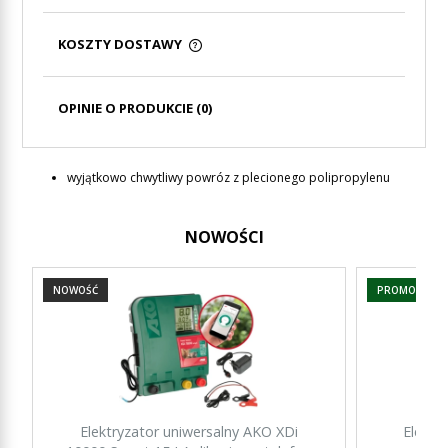
KOSZTY DOSTAWY
CENA NIE ZAWIERA EWENTUALNYCH KOSZTÓW
PŁATNOŚCI
OPINIE O PRODUKCIE (0)
wyjątkowo chwytliwy powróz z plecionego polipropylenu
NOWOŚCI
NOWOŚĆ
PROMOCJA
Elektryzator uniwersalny AKO XDi
Elektr