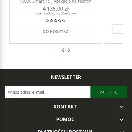
10000 Smart 15 J Aplikacja na telefon
15000 Sm
4 135,00 zł
zawiera VAT, bez kosztów dostawy
DO KOSZYKA
‹
›
NEWSLETTER
ZAPISZ SIĘ
KONTAKT
POMOC