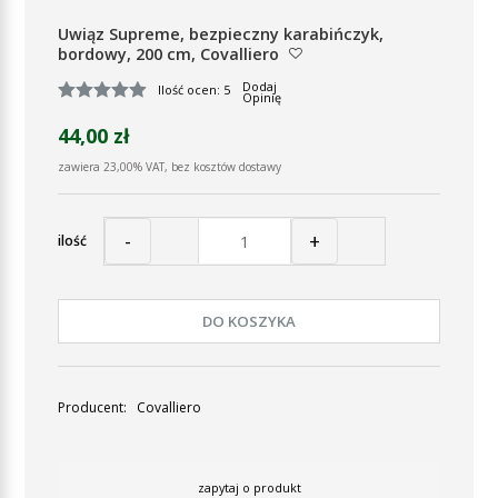
Uwiąz Supreme, bezpieczny karabińczyk,
bordowy, 200 cm, Covalliero
Dodaj
Ilość ocen: 5
Opinię
44,00 zł
zawiera 23,00% VAT, bez kosztów dostawy
-
+
ilość
DO KOSZYKA
Producent:
Covalliero
zapytaj o produkt