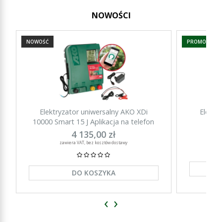
NOWOŚCI
NOWOŚĆ
PROMOCJA
Elektryzator uniwersalny AKO XDi
Elektr
10000 Smart 15 J Aplikacja na telefon
15000 Sm
4 135,00 zł
zawiera VAT, bez kosztów dostawy
DO KOSZYKA
‹
›