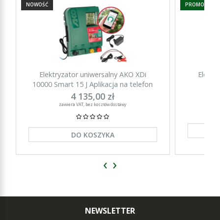
NOWOŚĆ
PROMOCJA
Elektryzator uniwersalny AKO XDi
Elektr
10000 Smart 15 J Aplikacja na telefon
15000 Sm
4 135,00 zł
zawiera VAT, bez kosztów dostawy
DO KOSZYKA
‹
›
NEWSLETTER