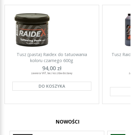
Tusz (pasta) Raidex do tatuowania
Tusz Raide
koloru czarnego 600g
94,00 zł
zawiera VAT, bez kosztów dostawy
zawi
DO KOSZYKA
NOWOŚCI