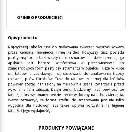
CENA NIE ZAWIERA EWENTUALNYCH KOSZTÓW
PŁATNOŚCI
OPINIE O PRODUKCIE (0)
Opis produktu:
Najwyższej jakości
tusz do znakowania zwierząt, wyprodukowany
przez cenioną, niemiecką firmę Raidex. Powyższy tusz posiada
praktyczną formę kulki w sztyfcie do smarowania, dzięki czemu jego
aplikacja jest bardzo komfortowa w przeciwieństwie do
standardowych form pasty czy atramentu w butelce. Tusze w kulce
do tatuownic zaciskowych są stosowane do znakowania trzody
chlewnej, psów i królików. Tusz do tatuownicy usznej dla królików
powinien zostać naniesiony na małżowinie usznej zwierzęcia przed
wykonanianiem tatuażu. Dzięki temu, będziemy mieć pewność, że
tatuaż, który wykonamy będzie trwale widoczny na uchu zwierzęcia.
Warto zaznaczyć, że forma sztyftu do smarowania jest nie tylko
wygodna dla hodowcy, lecz także wpływa korzystnie na higienę
tatuażu i jego wydajność
.
PRODUKTY POWIĄZANE