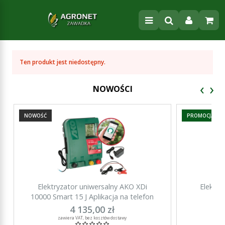
Ten produkt jest niedostępny.
‹
›
NOWOŚCI
NOWOŚĆ
PROMOCJA
Elektryzator uniwersalny AKO XDi
Elektry
10000 Smart 15 J Aplikacja na telefon
15000 Sma
4 135,00 zł
za
zawiera VAT, bez kosztów dostawy