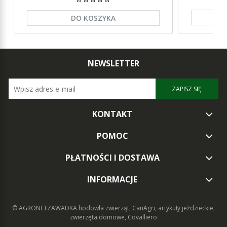
DO KOSZYKA
NEWSLETTER
ZAPISZ SIĘ
KONTAKT
POMOC
PŁATNOŚCI I DOSTAWA
INFORMACJE
© AGRONETZAWADKA
hodowla zwierząt, CanAgri, artykuły jeździeckie,
zwierzęta domowe, Covalliero