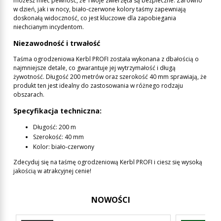
możesz mieć pewność, że Twoje zwierzęta są bezpieczne. Zarówno
w dzień, jak i w nocy, biało-czerwone kolory taśmy zapewniają
doskonałą widoczność, co jest kluczowe dla zapobiegania
niechcianym incydentom.
Niezawodność i trwałość
Taśma ogrodzeniowa Kerbl PROFI została wykonana z dbałością o
najmniejsze detale, co gwarantuje jej wytrzymałość i długą
żywotność. Długość 200 metrów oraz szerokość 40 mm sprawiają, że
produkt ten jest idealny do zastosowania w różnego rodzaju
obszarach.
Specyfikacja techniczna:
Długość: 200 m
Szerokość: 40 mm
Kolor: biało-czerwony
Zdecyduj się na taśmę ogrodzeniową Kerbl PROFI i ciesz się wysoką
jakością w atrakcyjnej cenie!
NOWOŚCI