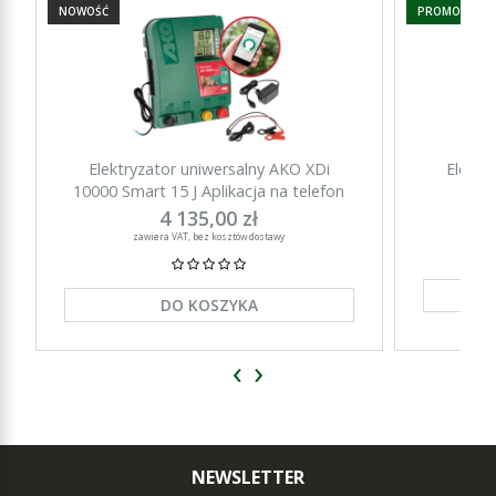
NOWOŚĆ
PROMOCJA
Elektryzator uniwersalny AKO XDi
Elektr
10000 Smart 15 J Aplikacja na telefon
15000 Sm
4 135,00 zł
zawiera VAT, bez kosztów dostawy
DO KOSZYKA
‹
›
NEWSLETTER