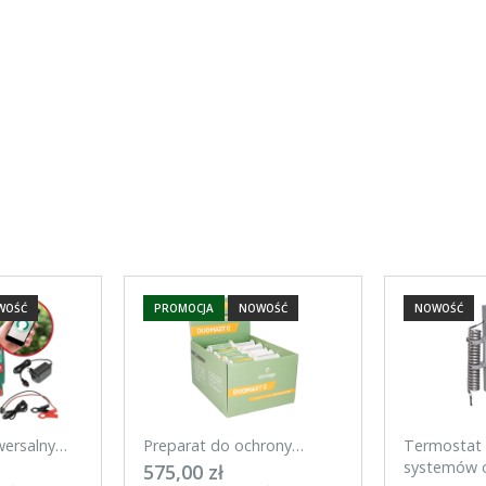
ENTUALNYCH
WOŚĆ
PROMOCJA
NOWOŚĆ
NOWOŚĆ
wersalny
Preparat do ochrony
Termostat 
mart 20 J
wymienia w okresie laktacji
systemów o
575,00 zł