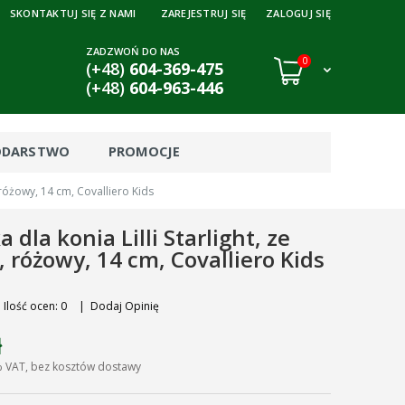
SKONTAKTUJ SIĘ Z NAMI
ZAREJESTRUJ SIĘ
ZALOGUJ SIĘ
ZADZWOŃ DO NAS
0
(+48)
604-369-475
(+48)
604-963-446
ODARSTWO
PROMOCJE
ą, różowy, 14 cm, Covalliero Kids
 dla konia Lilli Starlight, ze
, różowy, 14 cm, Covalliero Kids
Ilość ocen: 0
|
Dodaj Opinię
ł
% VAT, bez kosztów dostawy