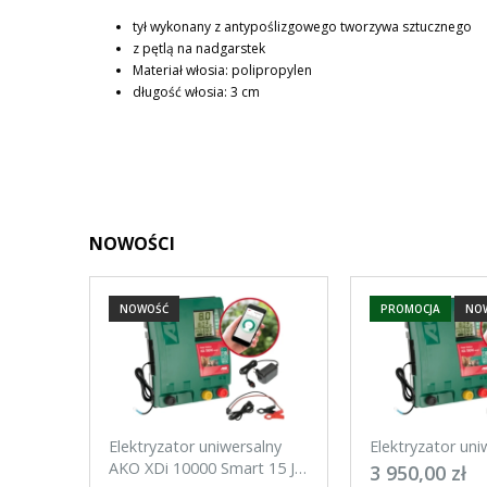
CENA NIE ZAWIERA EW
tył wykonany z antypoślizgowego tworzywa sztucznego
KOSZTÓW PŁATNOŚCI
z pętlą na nadgarstek
Materiał włosia: polipropylen
długość włosia: 3 cm
NOWOŚCI
NOWOŚĆ
PROMOCJA
NO
Elektryzator uniwersalny
Elektryzator uni
AKO XDi 10000 Smart 15 J
AKO XDi 15000 S
3 950,00 zł