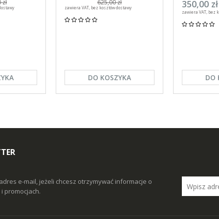
efon
DuoMast C, Canagri 30
Kerbl
350,00 zł
 zł
625,00 zł
dostawy
zawiera VAT, bez kosztów dostawy
sztuk
zawiera VAT, bez 
ZYKA
DO KOSZYKA
DO 
TTER
adres e-mail, jeżeli chcesz otrzymywać informacje o
i promocjach.