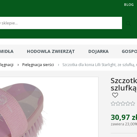
BLOG
RMIDŁA
HODOWLA ZWIERZĄT
DOJARKA
GOSP
›
›
lęgnacji
Pielęgnacja sierści
Szczotka dla konia Lilli Starlight, ze szlufk
Szczotka
szlufką
30,97 z
zawiera 23,00