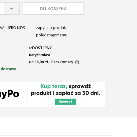
+
DO KOSZYKA
VALLIERO KIDS
zapytaj o produkt
poleć znajomemu
✅DOSTĘPNY
natychmiast
od 16,00 zł
- Paczkomaty
 dostawy
ena nie zawiera ewentualnych kosztów
łatności