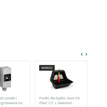
‹
›
NOWOŚĆ
NOWO
do poideł i
Poidło dla bydła i koni OK
Tester
grzewania rur,
Plast 121 z zaworem
do ogr