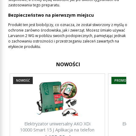
zastosowania tego preparatu.
Bezpieczeństwo na pierwszym miejscu
Produkt ten jest biobójczy, co oznacza, że został stworzony z myślą o
ochronie zarówno środowiska, jak i zwierząt. Możesz śmiało używać
Larvanon 2 WG w pobliżu swoich podopiecznych, pamiętając jednak
o zachowaniu ostrożności i przestrzeganiu zaleceń zawartych na
etykiecie produktu.
NOWOŚCI
NOWOŚĆ
PROMOCJA
Elektryzator uniwersalny AKO XDi
Elektr
10000 Smart 15 J Aplikacja na telefon
15000 Sm