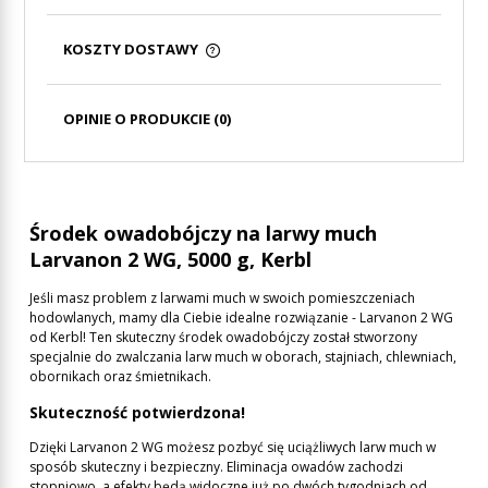
KOSZTY DOSTAWY
CENA NIE ZAWIERA EWENTUALNYCH KOSZTÓW
PŁATNOŚCI
OPINIE O PRODUKCIE (0)
Środek owadobójczy na larwy much
Larvanon 2 WG, 5000 g, Kerbl
Jeśli masz problem z larwami much w swoich pomieszczeniach
hodowlanych, mamy dla Ciebie idealne rozwiązanie - Larvanon 2 WG
od Kerbl! Ten skuteczny środek owadobójczy został stworzony
specjalnie do zwalczania larw much w oborach, stajniach, chlewniach,
obornikach oraz śmietnikach.
Skuteczność potwierdzona!
Dzięki Larvanon 2 WG możesz pozbyć się uciążliwych larw much w
sposób skuteczny i bezpieczny. Eliminacja owadów zachodzi
stopniowo, a efekty będą widoczne już po dwóch tygodniach od