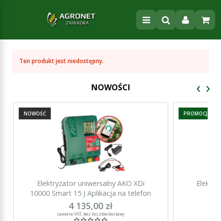
Ten produkt jest niedostępny.
‹
›
NOWOŚCI
NOWOŚĆ
PROMOCJA
Elektryzator uniwersalny AKO XDi
Elektry
10000 Smart 15 J Aplikacja na telefon
15000 Sma
4 135,00 zł
za
zawiera VAT, bez kosztów dostawy