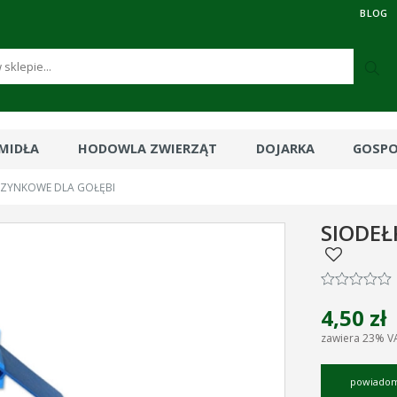
BLOG
RMIDŁA
HODOWLA ZWIERZĄT
DOJARKA
GOSP
CZYNKOWE DLA GOŁĘBI
SIODEŁ
4,50 zł
zawiera 23% V
powiadom