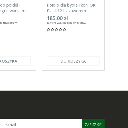
do poideł i
Poidło dla bydła i koni OK
Tester
grzewania rur,
Plast 121 z zaworem
do ogr
rurowym 3l
UNITR
185,00 zł
59,00
kosztów dostawy
zawiera VAT, bez kosztów dostawy
zawiera VA
KOSZYKA
DO KOSZYKA
ZAPISZ SIĘ