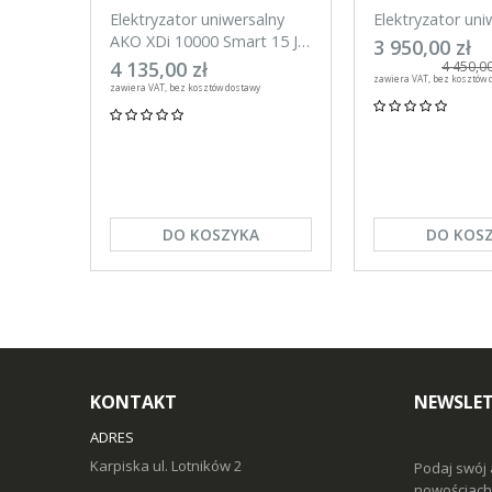
Elektryzator uniwersalny
Elektryzator uni
AKO XDi 10000 Smart 15 J
AKO XDi 15000 S
3 950,00 zł
Aplikacja na telefon
Aplikacja na tel
4 135,00 zł
4 450,00
zawiera VAT, bez kosztów 
zawiera VAT, bez kosztów dostawy
DO KOSZYKA
DO KOS
KONTAKT
NEWSLE
ADRES
Karpiska ul. Lotników 2
Podaj swój 
nowościach 