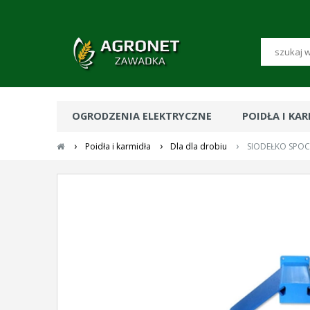
OGRODZENIA ELEKTRYCZNE
POIDŁA I KA
›
›
›
Poidła i karmidła
Dla dla drobiu
SIODEŁKO SPO