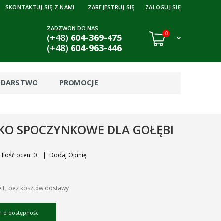
SKONTAKTUJ SIĘ Z NAMI
ZAREJESTRUJ SIĘ
ZALOGUJ SIĘ
ZADZWOŃ DO NAS
0
(+48)
604-369-475
(+48)
604-963-446
ODARSTWO
PROMOCJE
KO SPOCZYNKOWE DLA GOŁĘBI
Ilość ocen: 0
|
Dodaj Opinię
AT, bez kosztów dostawy
 o dostępności