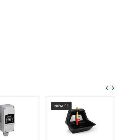
‹
›
NOWOŚĆ
NOWO