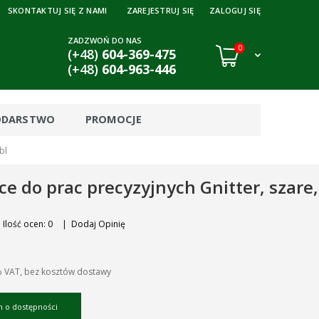
SKONTAKTUJ SIĘ Z NAMI
ZAREJESTRUJ SIĘ
ZALOGUJ SIĘ
ZADZWOŃ DO NAS
0
(+48)
604-369-475
(+48)
604-963-446
ODARSTWO
PROMOCJE
bl
e do prac precyzyjnych Gnitter, szare, 
Ilość ocen: 0
|
Dodaj Opinię
% VAT, bez kosztów dostawy
 o dostępności