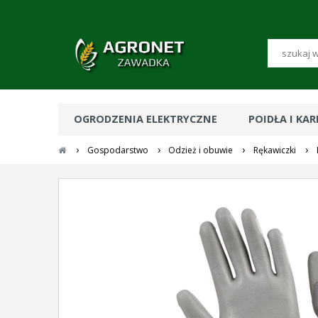
OGRODZENIA ELEKTRYCZNE
POIDŁA I KA
›
›
›
›
Gospodarstwo
Odzież i obuwie
Rękawiczki