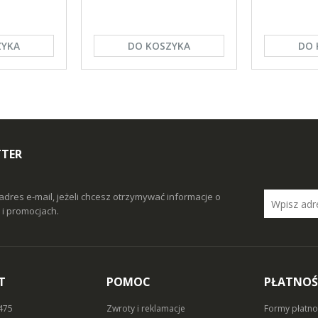
ZYKA
DO KOSZYKA
DO 
TTER
adres e-mail, jeżeli chcesz otrzymywać informacje o
i promocjach.
T
POMOC
PŁATNOŚ
 475
Zwroty i reklamacje
Formy płatno