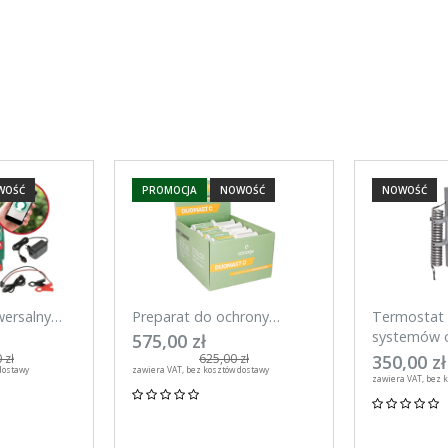
WOŚĆ
PROMOCJA
NOWOŚĆ
NOWOŚĆ
wersalny
Preparat do ochrony
Termostat 
mart 20 J
wymienia w okresie laktacji
systemów o
575,00 zł
efon
DuoMast C, Canagri 30
Kerbl
350,00 zł
 zł
625,00 zł
dostawy
zawiera VAT, bez kosztów dostawy
sztuk
zawiera VAT, bez 