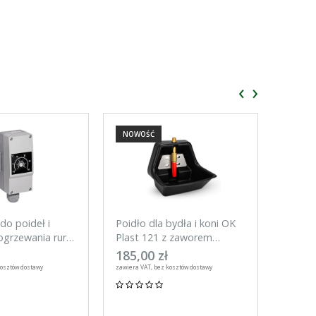
‹
›
NOWOŚĆ
NOWO
do poideł i
Poidło dla bydła i koni OK
Tester
grzewania rur,
Plast 121 z zaworem
do ogr
rurowym 3l
UNITR
185,00 zł
59,00
kosztów dostawy
zawiera VAT, bez kosztów dostawy
zawiera VA