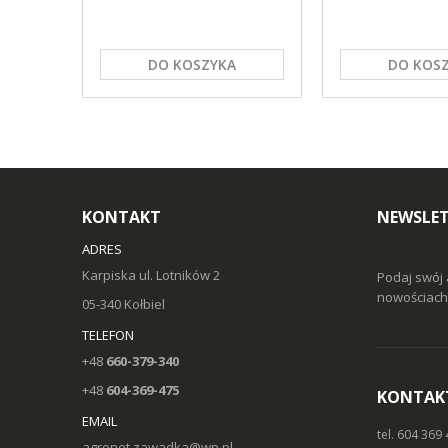
DO KOSZYKA
DO KOS
KONTAKT
NEWSLE
ADRES
Karpiska ul. Lotników 2
Podaj swój 
nowościach 
05-340 Kołbiel
TELEFON
+48
660-379-340
+48
604-369-475
KONTAK
EMAIL
tel. 604 369
agronet.zawadka@wp.pl