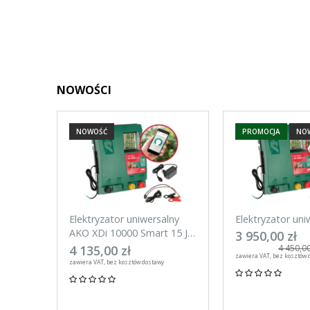
NOWOŚCI
NOWOŚĆ
PROMOCJA
NO
Elektryzator uniwersalny
Elektryzator uni
AKO XDi 10000 Smart 15 J
AKO XDi 15000 S
3 950,00 zł
Aplikacja na telefon
Aplikacja na tel
4 135,00 zł
4 450,00
zawiera VAT, bez kosztów 
zawiera VAT, bez kosztów dostawy