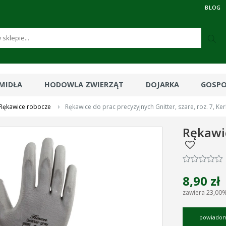
BLOG
RMIDŁA
HODOWLA ZWIERZĄT
DOJARKA
GOSP
›
Rękawice robocze
Rękawice do prac precyzyjnych Gnitter, szare, roz. 7, Ker
Rękawic
8,90 zł
zawiera 23,00
powiadom