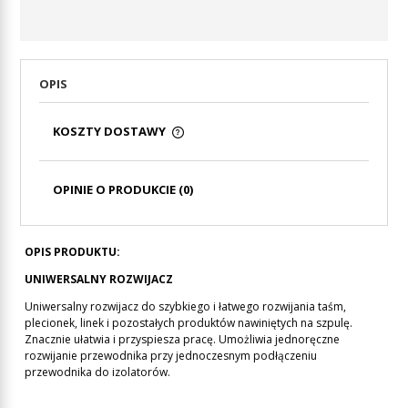
OPIS
KOSZTY DOSTAWY
CENA NIE ZAWIERA EWENTUALNYCH KOSZTÓW
PŁATNOŚCI
OPINIE O PRODUKCIE (0)
OPIS PRODUKTU:
UNIWERSALNY ROZWIJACZ
Uniwersalny rozwijacz do szybkiego i łatwego rozwijania taśm,
plecionek, linek i pozostałych produktów nawiniętych na szpulę.
Znacznie ułatwia i przyspiesza pracę. Umożliwia jednoręczne
rozwijanie przewodnika przy jednoczesnym podłączeniu
przewodnika do izolatorów.