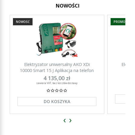
NOWOŚCI
NOWOŚĆ
PROMOCJA
Elektryzator uniwersalny AKO XDi
Elektr
10000 Smart 15 J Aplikacja na telefon
15000 Sm
4 135,00 zł
zawiera VAT, bez kosztów dostawy
DO KOSZYKA
‹
›