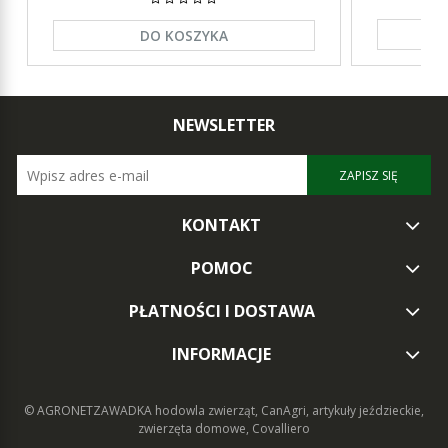
DO KOSZYKA
NEWSLETTER
ZAPISZ SIĘ
KONTAKT
POMOC
PŁATNOŚCI I DOSTAWA
INFORMACJE
© AGRONETZAWADKA
hodowla zwierząt, CanAgri, artykuły jeździeckie,
zwierzęta domowe, Covalliero