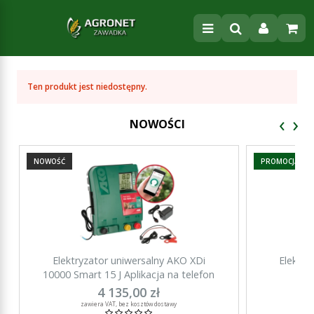
Ten produkt jest niedostępny.
‹
›
NOWOŚCI
NOWOŚĆ
PROMOCJA
Elektryzator uniwersalny AKO XDi
Elektry
10000 Smart 15 J Aplikacja na telefon
15000 Sma
4 135,00 zł
za
zawiera VAT, bez kosztów dostawy