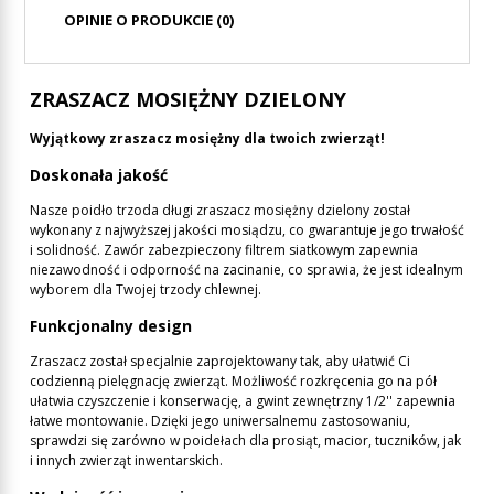
OPINIE O PRODUKCIE (0)
ZRASZACZ MOSIĘŻNY DZIELONY
Wyjątkowy zraszacz mosiężny dla twoich zwierząt!
Doskonała jakość
Nasze poidło trzoda długi zraszacz mosiężny dzielony został
wykonany z najwyższej jakości mosiądzu, co gwarantuje jego trwałość
i solidność. Zawór zabezpieczony filtrem siatkowym zapewnia
niezawodność i odporność na zacinanie, co sprawia, że jest idealnym
wyborem dla Twojej trzody chlewnej.
Funkcjonalny design
Zraszacz został specjalnie zaprojektowany tak, aby ułatwić Ci
codzienną pielęgnację zwierząt. Możliwość rozkręcenia go na pół
ułatwia czyszczenie i konserwację, a gwint zewnętrzny 1/2'' zapewnia
łatwe montowanie. Dzięki jego uniwersalnemu zastosowaniu,
sprawdzi się zarówno w poidełach dla prosiąt, macior, tuczników, jak
i innych zwierząt inwentarskich.