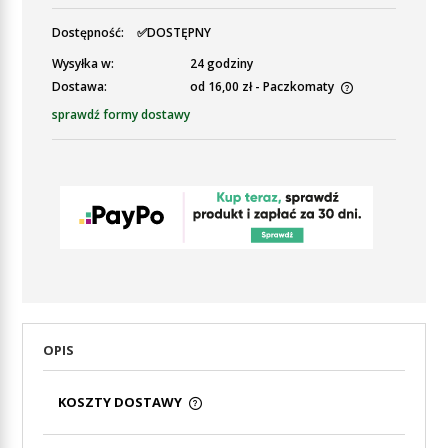
Dostępność:
✅DOSTĘPNY
Wysyłka w:
24 godziny
Dostawa:
od 16,00 zł
- Paczkomaty
Cena nie zawiera ewentualnych kosztów płatności
sprawdź formy dostawy
OPIS
KOSZTY DOSTAWY
CENA NIE ZAWIERA EWENTUALNYCH KOSZTÓW
PŁATNOŚCI