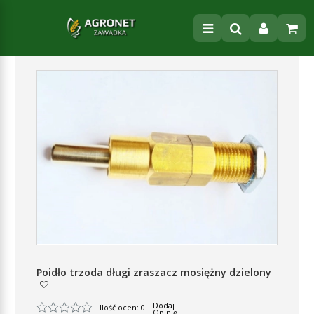
Poidło trzoda długi zraszacz mosiężny dzielony
Dodaj
Ilość ocen: 0
Opinię