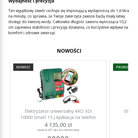
Wydajność i precyzja
Ten wyjątkowy zawór cechuje się imponującą wydajnością do 1,6 litra
na minutę, co sprawia, że Twoje zwierzęta zawsze będą miały łatwy
dostęp do świeżej wody. Całkowita długość zaworu wynosząca 10,2
cm zapewnia stabilność i precyzję działania, co korzystnie wpływa na
komfort i zdrowie zwierząt.
NOWOŚCI
NOWOŚĆ
PROMOCJA
Elektryzator uniwersalny AKO XDi
Elektr
10000 Smart 15 J Aplikacja na telefon
15000 Sm
4 135,00 zł
zawiera VAT, bez kosztów dostawy