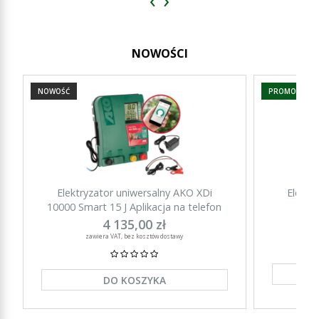
NOWOŚCI
NOWOŚĆ
PROMOCJA
Elektryzator uniwersalny AKO XDi
Elektr
10000 Smart 15 J Aplikacja na telefon
15000 Sm
4 135,00 zł
zawiera VAT, bez kosztów dostawy
DO KOSZYKA