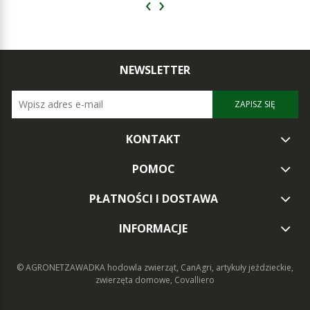
‹
›
NEWSLETTER
ZAPISZ SIĘ
KONTAKT
POMOC
PŁATNOŚCI I DOSTAWA
INFORMACJE
© AGRONETZAWADKA
hodowla zwierząt, CanAgri, artykuły jeździeckie,
zwierzęta domowe, Covalliero