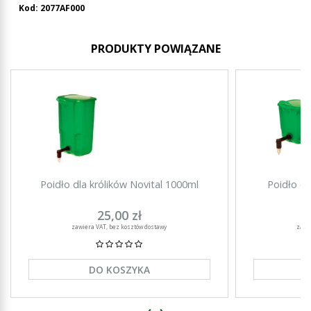
Kod: 2077AF000
PRODUKTY POWIĄZANE
Poidło dla królików Novital 1000ml
Poidło dl
25,00 zł
zawiera VAT, bez kosztów dostawy
zawi
DO KOSZYKA
‹
›