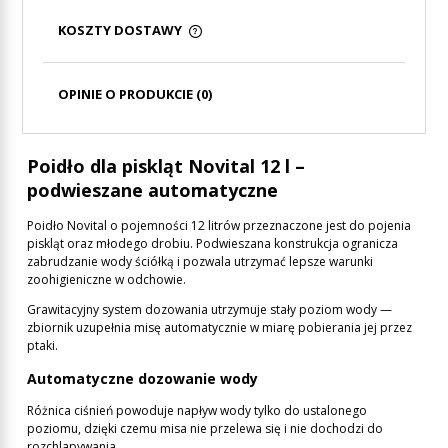
KOSZTY DOSTAWY
CENA NIE ZAWIERA EWENTUALNYCH KOSZTÓW
PŁATNOŚCI
OPINIE O PRODUKCIE (0)
Poidło dla piskląt Novital 12 l –
podwieszane automatyczne
Poidło Novital o pojemności 12 litrów przeznaczone jest do pojenia
piskląt oraz młodego drobiu. Podwieszana konstrukcja ogranicza
zabrudzanie wody ściółką i pozwala utrzymać lepsze warunki
zoohigieniczne w odchowie.
Grawitacyjny system dozowania utrzymuje stały poziom wody —
zbiornik uzupełnia misę automatycznie w miarę pobierania jej przez
ptaki.
Automatyczne dozowanie wody
Różnica ciśnień powoduje napływ wody tylko do ustalonego
poziomu, dzięki czemu misa nie przelewa się i nie dochodzi do
rozchlapywania.