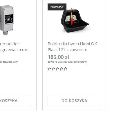
NOWOŚĆ
NOWO
do poideł i
Poidło dla bydła i koni OK
Tester
grzewania rur,
Plast 121 z zaworem
do ogr
rurowym 3l
UNITR
185,00 zł
59,00
kosztów dostawy
zawiera VAT, bez kosztów dostawy
zawiera VA
KOSZYKA
DO KOSZYKA