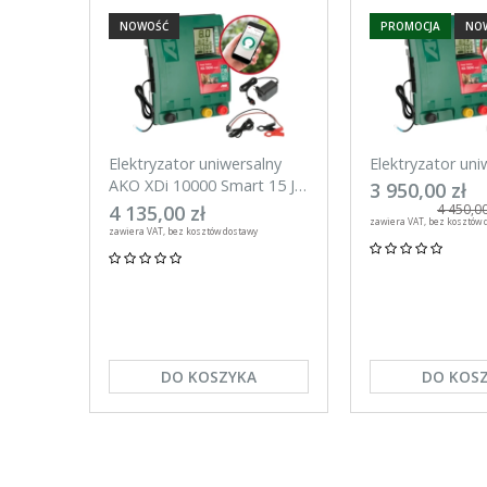
NOWOŚĆ
PROMOCJA
NO
Elektryzator uniwersalny
Elektryzator uni
AKO XDi 10000 Smart 15 J
AKO XDi 15000 S
3 950,00 zł
Aplikacja na telefon
Aplikacja na tel
4 135,00 zł
4 450,00
zawiera VAT, bez kosztów 
zawiera VAT, bez kosztów dostawy
DO KOSZYKA
DO KOS