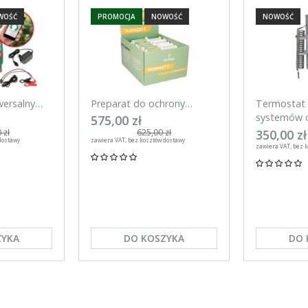
WOŚĆ
PROMOCJA
NOWOŚĆ
NOWOŚĆ
wersalny
Preparat do ochrony
Termostat 
mart 20 J
wymienia w okresie laktacji
systemów o
575,00 zł
efon
DuoMast C, Canagri 30
Kerbl
350,00 zł
 zł
625,00 zł
dostawy
zawiera VAT, bez kosztów dostawy
sztuk
zawiera VAT, bez 
ZYKA
DO KOSZYKA
DO 