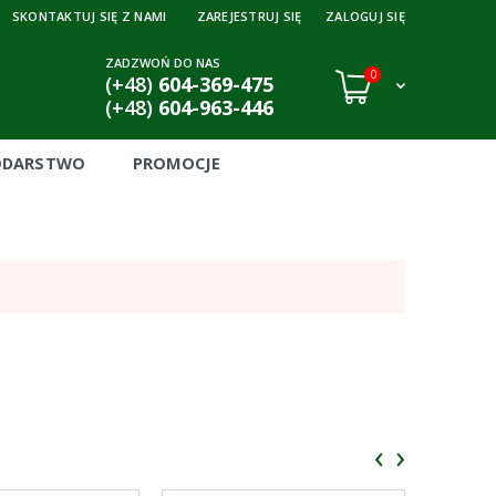
SKONTAKTUJ SIĘ Z NAMI
ZAREJESTRUJ SIĘ
ZALOGUJ SIĘ
ZADZWOŃ DO NAS
0
(+48)
604-369-475
(+48)
604-963-446
ODARSTWO
PROMOCJE
‹
›