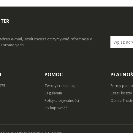
TTER
adres e-mail, jeżeli chcesz otrzymywać informacje o
i promocjach.
T
POMOC
PŁATNOŚ
 475
Zwroty i reklamacje
Formy płatno
Regulamin
Czas i koszty
Polityka prywatności
Opinie Trust
Jak kupować?