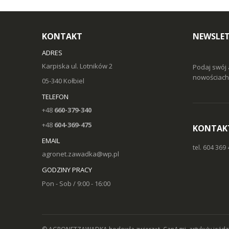
KONTAKT
NEWSLE
ADRES
Karpiska ul. Lotników 2
Podaj swój 
nowościach 
05-340 Kołbiel
TELEFON
+48
660-379-340
+48
604-369-475
KONTAK
EMAIL
tel. 604 369
agronet.zawadka@wp.pl
GODZINY PRACY
Pon - Sob / 9:00 - 16:00