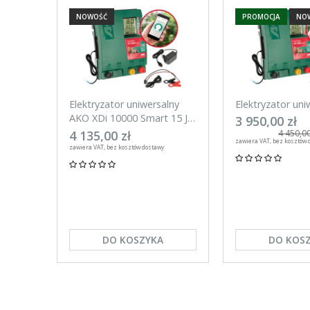
NOWOŚĆ
PROMOCJA
NO
Elektryzator uniwersalny
Elektryzator uni
AKO XDi 10000 Smart 15 J
AKO XDi 15000 S
3 950,00 zł
Aplikacja na telefon
Aplikacja na tel
4 135,00 zł
4 450,00
zawiera VAT, bez kosztów 
zawiera VAT, bez kosztów dostawy
DO KOSZYKA
DO KOS