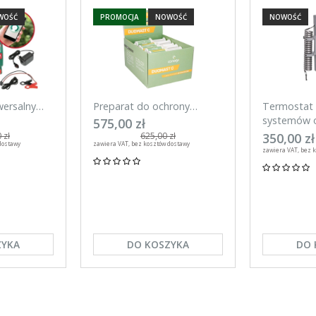
WOŚĆ
PROMOCJA
NOWOŚĆ
NOWOŚĆ
wersalny
Preparat do ochrony
Termostat 
mart 20 J
wymienia w okresie laktacji
systemów o
575,00 zł
efon
DuoMast C, Canagri 30
Kerbl
350,00 zł
 zł
625,00 zł
dostawy
zawiera VAT, bez kosztów dostawy
sztuk
zawiera VAT, bez 
ZYKA
DO KOSZYKA
DO 