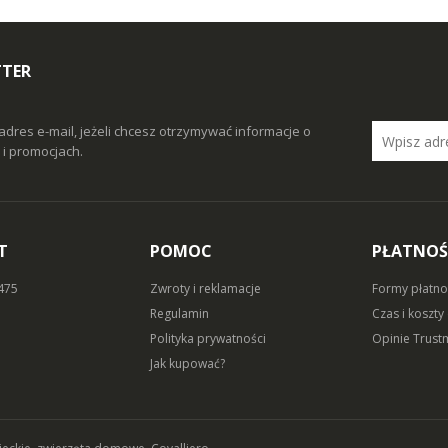
TTER
adres e-mail, jeżeli chcesz otrzymywać informacje o
i promocjach.
T
POMOC
PŁATNOŚ
 475
Zwroty i reklamacje
Formy płatno
Regulamin
Czas i koszty
Polityka prywatności
Opinie Trust
Jak kupować?