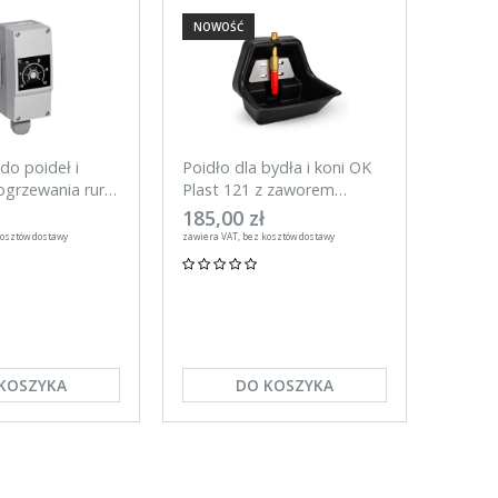
NOWOŚĆ
NOWO
do poideł i
Poidło dla bydła i koni OK
Tester
grzewania rur,
Plast 121 z zaworem
do ogr
rurowym 3l
UNITR
185,00 zł
59,00
kosztów dostawy
zawiera VAT, bez kosztów dostawy
zawiera VA
KOSZYKA
DO KOSZYKA