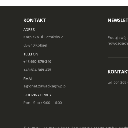
KONTAKT
NEWSLE
ADRES
Karpiska ul. Lotników 2
Podaj swój 
nowościach 
05-340 Kołbiel
TELEFON
+48
660-379-340
+48
604-369-475
KONTAK
EMAIL
tel. 604 369
agronet.zawadka@wp.pl
GODZINY PRACY
Pon - Sob / 9:00 - 16:00