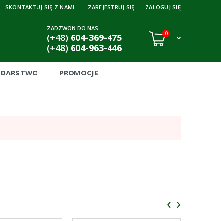
SKONTAKTUJ SIĘ Z NAMI
ZAREJESTRUJ SIĘ
ZALOGUJ SIĘ
ZADZWOŃ DO NAS
0
(+48)
604-369-475
(+48)
604-963-446
ODARSTWO
PROMOCJE
‹
›