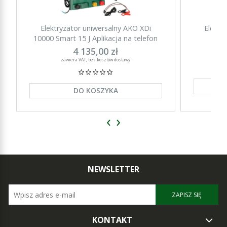
Elektryzator uniwersalny AKO XDi
Elektr
10000 Smart 15 J Aplikacja na telefon
15000 Sm
4 135,00 zł
zawiera VAT, bez kosztów dostawy
DO KOSZYKA
‹
›
NEWSLETTER
ZAPISZ SIĘ
KONTAKT