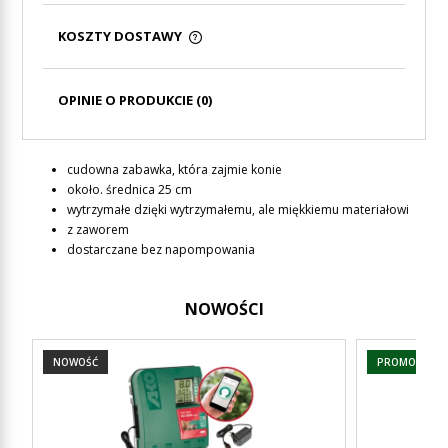
KOSZTY DOSTAWY
CENA NIE ZAWIERA EWENTUALNYCH KOSZTÓW
PŁATNOŚCI
OPINIE O PRODUKCIE (0)
cudowna zabawka, która zajmie konie
około. średnica 25 cm
wytrzymałe dzięki wytrzymałemu, ale miękkiemu materiałowi
z zaworem
dostarczane bez napompowania
NOWOŚCI
NOWOŚĆ
PROMOCJA