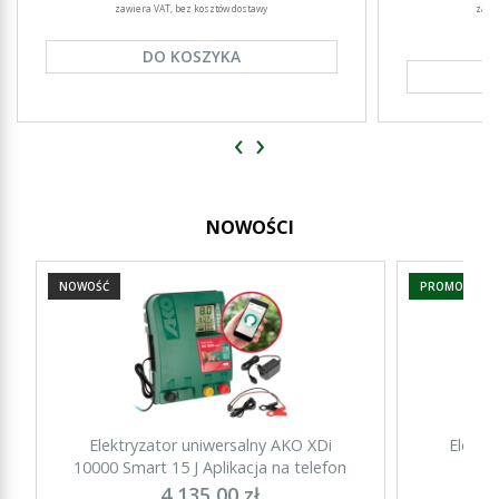
zawiera VAT, bez kosztów dostawy
zawi
DO KOSZYKA
‹
›
NOWOŚCI
NOWOŚĆ
PROMOCJA
Elektryzator uniwersalny AKO XDi
Elektr
10000 Smart 15 J Aplikacja na telefon
15000 Sm
4 135,00 zł