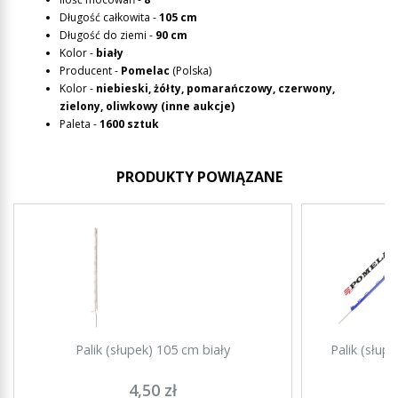
Długość całkowita -
105 cm
Długość do ziemi -
90 cm
Kolor -
biały
Producent -
Pomelac
(Polska)
Kolor -
niebieski, żółty, pomarańczowy, czerwony,
zielony, oliwkowy (inne aukcje)
Paleta -
1600
sztuk
PRODUKTY POWIĄZANE
Palik (słupek) 105 cm biały
Palik (słup
4,50 zł