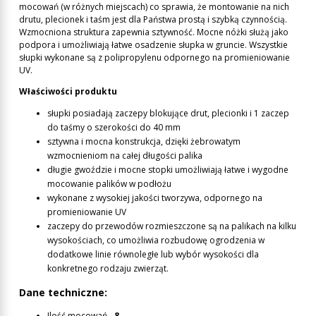
mocowań (w różnych miejscach) co sprawia, że montowanie na nich
drutu, plecionek i taśm jest dla Państwa prostą i szybką czynnością.
Wzmocniona struktura zapewnia sztywność. Mocne nóżki służą jako
podpora i umożliwiają łatwe osadzenie słupka w gruncie. Wszystkie
słupki wykonane są z polipropylenu odpornego na promieniowanie
UV.
Właściwości produktu
słupki posiadają zaczepy blokujące drut, plecionki i 1 zaczep
do taśmy o szerokości do 40 mm
sztywna i mocna konstrukcja, dzięki żebrowatym
wzmocnieniom na całej długości palika
długie gwoździe i mocne stopki umożliwiają łatwe i wygodne
mocowanie palików w podłożu
wykonane z wysokiej jakości tworzywa, odpornego na
promieniowanie UV
zaczepy do przewodów rozmieszczone są na palikach na kilku
wysokościach, co umożliwia rozbudowę ogrodzenia w
dodatkowe linie równoległe lub wybór wysokości dla
konkretnego rodzaju zwierząt.
Dane techniczne:
Ilość mocowań -
8