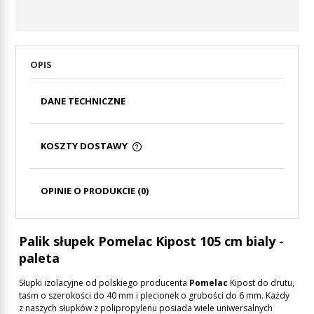
OPIS
DANE TECHNICZNE
KOSZTY DOSTAWY
CENA NIE ZAWIERA EWENTUALNYCH KOSZTÓW
PŁATNOŚCI
OPINIE O PRODUKCIE (0)
Palik słupek Pomelac Kipost 105 cm bialy -
paleta
Słupki izolacyjne od polskiego producenta
Pomelac
Kipost do drutu,
taśm o szerokości do 40 mm i plecionek o grubości do 6 mm. Każdy
z naszych słupków z polipropylenu posiada wiele uniwersalnych