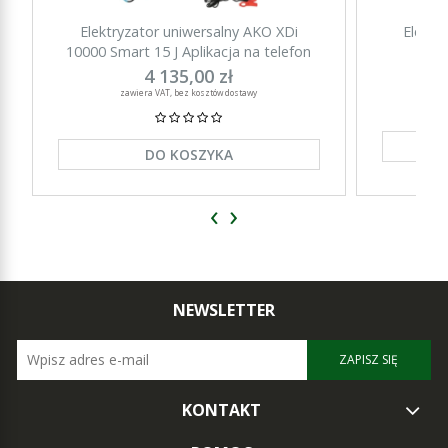
Elektryzator uniwersalny AKO XDi
Elektr
10000 Smart 15 J Aplikacja na telefon
15000 Sm
4 135,00 zł
zawiera VAT, bez kosztów dostawy
DO KOSZYKA
‹
›
NEWSLETTER
ZAPISZ SIĘ
KONTAKT