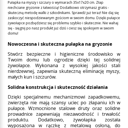
Pułapka na myszy i szczury o wymiarach 35x17x20 cm. Złap
niechciane gryzonie z łatwością! Dodatkowo otrzymasz gratis -
skuteczną metodę walki z szkodnikami. Sprawdź już teraz! Nie daj się
zaskoczyć niespodziewanym gościom w swoim domu. Dzięki pułapce
żywołapce pozbędziesz się problemu szybko i skutecznie. Nie wahaj
się - sięgnij po nasz produkt już dziś i ciesz się spokojem w swoim
domu!
Nowoczesna i skuteczna pułapka na gryzonie
Stwórz bezpieczne i higieniczne środowisko w
Twoim domu lub ogrodzie dzięki tej solidnej
żywołapce. Wykonana z wysokiej jakości stali
nierdzewnej, zapewnia skuteczną eliminację myszy,
małych kun i szczurów.
Solidna konstrukcja i skuteczność działania
Dzięki specjalnemu mechanizmowi zapadkowemu,
zwierzęta nie mają szansy uciec po złapaniu ich w
pułapce. Wzmocnione stalowe druty oraz solidne
prowadnice zapewniają niezawodność i trwałość
produktu. Dodatkowo, żywołapka została
wyposażona w rączkę z metalową osłoną, do