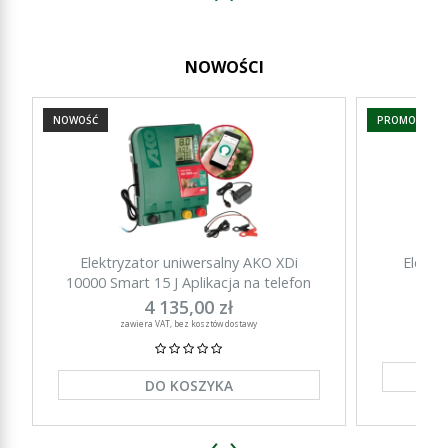
NOWOŚCI
NOWOŚĆ
PROMOCJA
Elektryzator uniwersalny AKO XDi
Elektr
10000 Smart 15 J Aplikacja na telefon
15000 Sm
4 135,00 zł
zawiera VAT, bez kosztów dostawy
DO KOSZYKA
‹
›