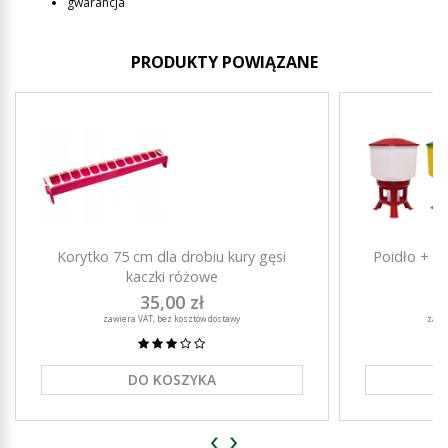
gwarancja
PRODUKTY POWIĄZANE
Korytko 75 cm dla drobiu kury gęsi
Poidło + ka
kaczki różowe
35,00 zł
zawiera VAT, bez kosztów dostawy
zawi
DO KOSZYKA
‹
›