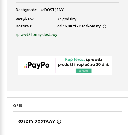
Dostępność:
✅DOSTĘPNY
Wysyłka w:
24 godziny
Dostawa:
od 16,00 zł
- Paczkomaty
Cena nie zawiera ewentualnych kosztów płatności
sprawdź formy dostawy
OPIS
KOSZTY DOSTAWY
CENA NIE ZAWIERA EWENTUALNYCH KOSZTÓW
PŁATNOŚCI