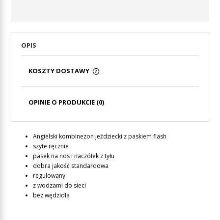
OPIS
KOSZTY DOSTAWY
CENA NIE ZAWIERA EWENTUALNYCH KOSZTÓW
PŁATNOŚCI
OPINIE O PRODUKCIE (0)
Angielski kombinezon jeździecki z paskiem flash
szyte ręcznie
pasek na nos i naczółek z tyłu
dobra jakość standardowa
regulowany
z wodzami do sieci
bez wędzidła