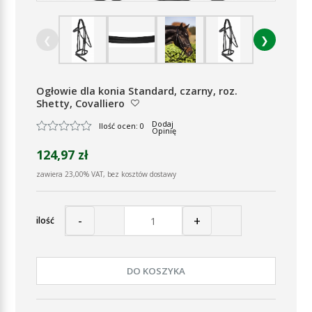
❮
❯
Ogłowie dla konia Standard, czarny, roz.
Shetty, Covalliero
Dodaj
Ilość ocen: 0
Opinię
124,97 zł
zawiera 23,00% VAT, bez kosztów dostawy
-
+
ilość
DO KOSZYKA