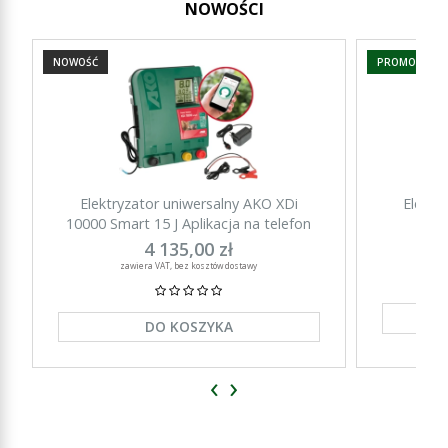
NOWOŚCI
NOWOŚĆ
PROMOCJA
Elektryzator uniwersalny AKO XDi
Elektr
10000 Smart 15 J Aplikacja na telefon
15000 Sm
4 135,00 zł
zawiera VAT, bez kosztów dostawy
DO KOSZYKA
‹
›