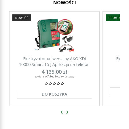
NOWOŚCI
NOWOŚĆ
PROMOCJA
Elektryzator uniwersalny AKO XDi
Elektr
10000 Smart 15 J Aplikacja na telefon
15000 Sm
4 135,00 zł
zawiera VAT, bez kosztów dostawy
DO KOSZYKA
‹
›