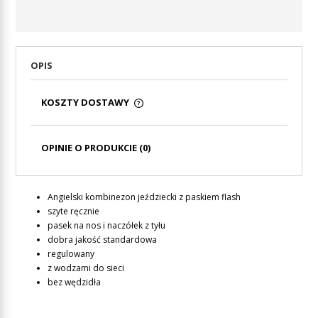
OPIS
KOSZTY DOSTAWY
CENA NIE ZAWIERA EWENTUALNYCH KOSZTÓW
PŁATNOŚCI
OPINIE O PRODUKCIE (0)
Angielski kombinezon jeździecki z paskiem flash
szyte ręcznie
pasek na nos i naczółek z tyłu
dobra jakość standardowa
regulowany
z wodzami do sieci
bez wędzidła